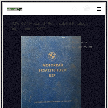
BMW R 27 Motorrad 1960 Ersatzteil-Katalog im
Originalordner (8472)
BMW
Bayerische
Motorenwerke