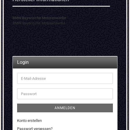
BMW Bayerische Motorenwerke
BMW Bayerische Motorenwerke
Login
E-
Mail-
Adresse
Passwort
ANMELDEN
Konto erstellen
Passwort vergessen?