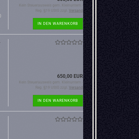
Kein Steuerausweis gem. Kleinuntern.-
Reg. §19 UStG zzgl.
Versand
0
IN DEN WARENKORB
-
650,00 EUR
Kein Steuerausweis gem. Kleinuntern.-
Reg. §19 UStG zzgl.
Versand
IN DEN WARENKORB