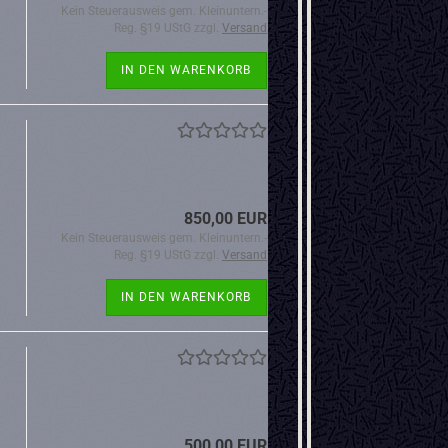
Kein Steuerausweis gem. Kleinuntern.-
Reg. §19 UStG zzgl.
Versand
IN DEN WARENKORB
850,00 EUR
Kein Steuerausweis gem. Kleinuntern.-
Reg. §19 UStG zzgl.
Versand
IN DEN WARENKORB
500,00 EUR