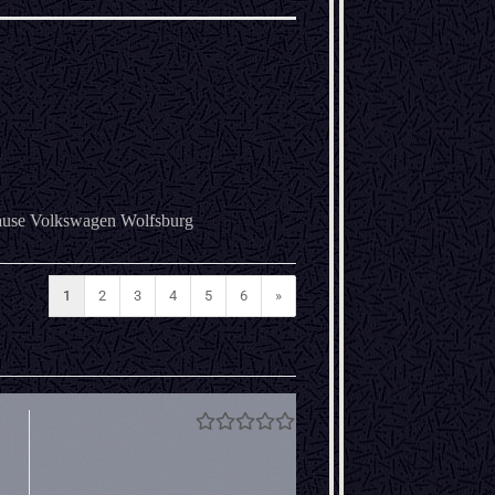
Hause Volkswagen Wolfsburg
1
2
3
4
5
6
»