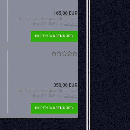
165,00 EUR
Kein Steuerausweis gem. Kleinuntern.-
n
Reg. §19 UStG zzgl.
Versand
IN DEN WARENKORB
350,00 EUR
Kein Steuerausweis gem. Kleinuntern.-
Reg. §19 UStG zzgl.
Versand
IN DEN WARENKORB