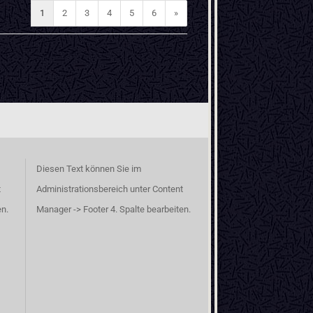
1
2
3
4
5
6
»
Diesen Text können Sie im
t
Administrationsbereich unter Content
en.
Manager -> Footer 4. Spalte bearbeiten.