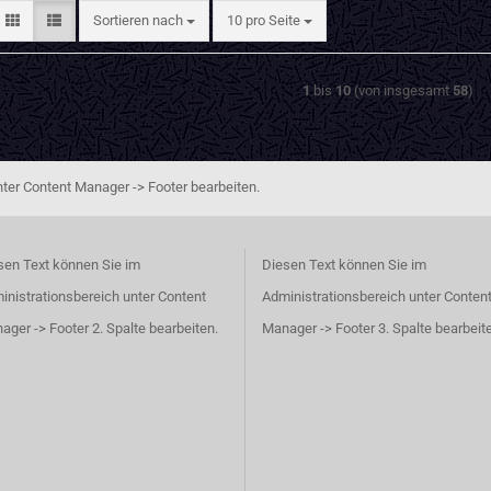
Sortieren nach
pro Seite
Sortieren nach
10 pro Seite
1
bis
10
(von insgesamt
58
)
ter Content Manager -> Footer bearbeiten.
sen Text können Sie im
Diesen Text können Sie im
inistrationsbereich unter Content
Administrationsbereich unter Conten
ager -> Footer 2. Spalte bearbeiten.
Manager -> Footer 3. Spalte bearbeit