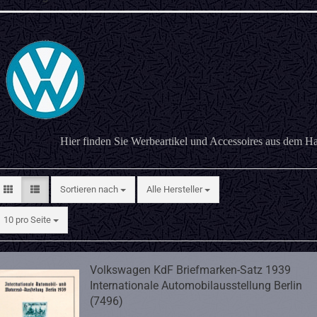
Hier finden Sie Werbeartikel und Accessoires aus dem 
Sortieren nach
Sortieren nach
Alle Hersteller
pro Seite
10 pro Seite
Volkswagen KdF Briefmarken-Satz 1939
Internationale Automobilausstellung Berlin
(7496)