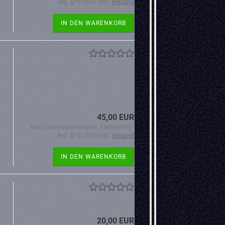
Reg. §19 UStG zzgl.
Versand
IN DEN WARENKORB
45,00 EUR
Kein Steuerausweis gem. Kleinuntern.-
Reg. §19 UStG zzgl.
Versand
IN DEN WARENKORB
20,00 EUR