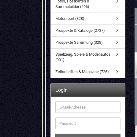
Fotos, Postkarten &
Sammelbilder (496)
Motorsport (328)
Prospekte & Kataloge (2737)
Prospekte Sammlung (328)
Spielzeug, Spiele & Modellautos
(901)
Zeitschriften & Magazine (726)
Login
E-
Mail-
Adresse
Passwort