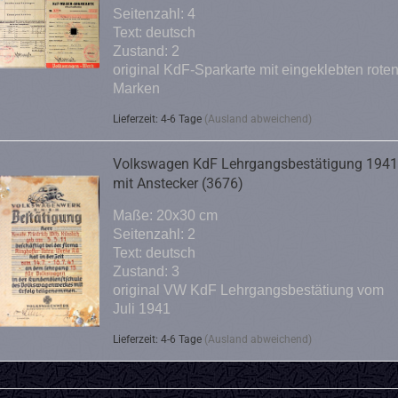
Seitenzahl: 4
Text: deutsch
Zustand: 2
original KdF-Sparkarte mit eingeklebten rote
Marken
Lieferzeit: 4-6 Tage
(Ausland abweichend)
Volkswagen KdF Lehrgangsbestätigung 1941
mit Anstecker (3676)
Maße: 20x30 cm
Seitenzahl: 2
Text: deutsch
Zustand: 3
original VW KdF Lehrgangsbestätiung vom
Juli 1941
Lieferzeit: 4-6 Tage
(Ausland abweichend)