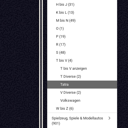
H bis J (31)
K bis L (13)
M bis N (49)
O (1)
P (19)
R (17)
S (48)
T bis V (4)
T bis V anzeigen
T Diverse (2)
Tatra
V Diverse (2)
Volkswagen
W bis Z (6)
Spielzeug, Spiele & Modellautos
(901)