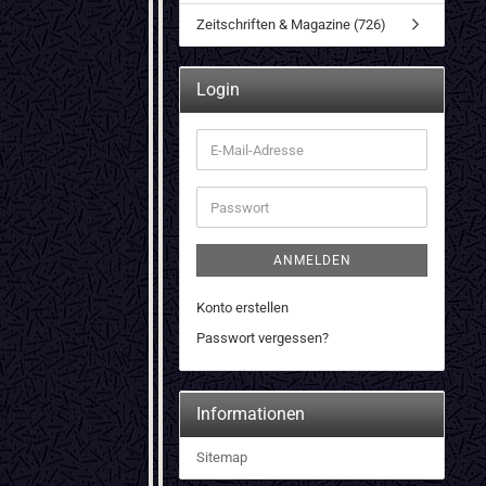
Zeitschriften & Magazine (726)
Login
E-
Mail-
Adresse
Passwort
ANMELDEN
Konto erstellen
Passwort vergessen?
Informationen
Sitemap