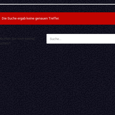
Die Suche ergab keine genauen Treffer.
ÖCHTEN
öchten Sie noch einmal
IE
uchen?
OCH
INMAL
UCHEN?