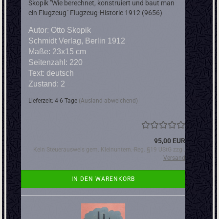
Skopik "Wie berechnet, konstruiert und baut man
ein Flugzeug" Flugzeug-Historie 1912 (9656)
Autor: Otto Skopik
Schmidt Verlag, Berlin 1912
Maße: 23x15 cm
Seitenzahl: 220
Text: deutsch
Zustand: 2
Lieferzeit: 4-6 Tage
(Ausland abweichend)
95,00 EUR
Kein Steuerausweis gem. Kleinuntern.-Reg. §19 UStG zzgl.
Versand
IN DEN WARENKORB