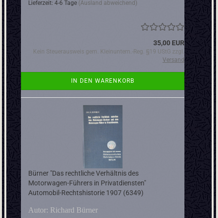
Lieferzeit: 4-6 Tage
(Ausland abweichend)
35,00 EUR
Kein Steuerausweis gem. Kleinuntern.-Reg. §19 UStG zzgl.
Versand
IN DEN WARENKORB
Bürner "Das rechtliche Verhältnis des
Motorwagen-Führers in Privatdiensten"
Automobil-Rechtshistorie 1907 (6349)
Autor: Richard Bürner