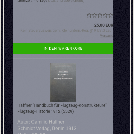
Lieferzeit: 4-6 Tage
(Ausland abweichend)
25,00 EUR
Kein Steuerausweis gem. Kleinuntern.-Reg. §19 UStG zzgl.
Versand
IN DEN WARENKORB
Haffner "Handbuch für Flugzeug-Konstrukteure"
Flugzeug-Historie 1912 (5529)
Autor: Camilio Haffner
Schmidt Verlag, Berlin 1912