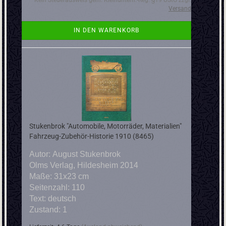
Kein Steuerausweis gem. Kleinuntern.-Reg. §19 UStG zzgl.
Versand
IN DEN WARENKORB
Stukenbrok "Automobile, Motorräder, Materialien"
Fahrzeug-Zubehör-Historie 1910 (8465)
Autor: August Stukenbrok
Olms Verlag, Hildesheim 2014
Maße: 31x23 cm
Seitenzahl: 110
Text: deutsch
Zustand: 1