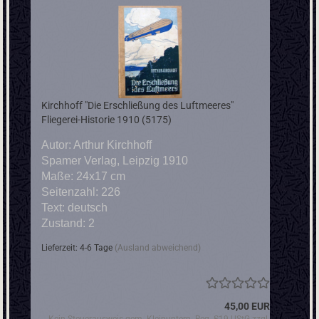
Kirchhoff "Die Erschließung des Luftmeeres"
Fliegerei-Historie 1910 (5175)
Autor: Arthur Kirchhoff
Spamer Verlag, Leipzig 1910
Maße: 24x17 cm
Seitenzahl: 226
Text: deutsch
Zustand: 2
Lieferzeit: 4-6 Tage
(Ausland abweichend)
45,00 EUR