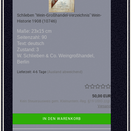
Schlieben "Wein-Großhandel-Verzeichnis" Wein-
Historie 1908 (10746)
Maße: 23x15 cm
Seitenzahl: 90
Text: deutsch
Zustand: 3
W. Schlieben & Co. Weingroßhandel,
Berlin
Lieferzeit: 4-6 Tage
(Ausland abweichend)
50,00 EUR
Kein Steuerausweis gem. Kleinuntern.-Reg. §19 UStG zzgl.
Versand
IN DEN WARENKORB