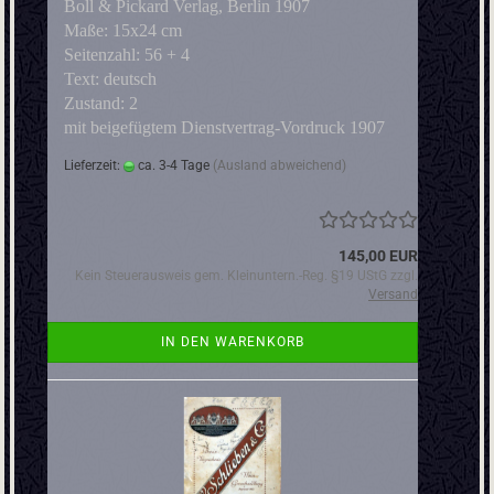
Boll & Pickard Verlag, Berlin 1907
Maße: 15x24 cm
Seitenzahl: 56 + 4
Text: deutsch
Zustand: 2
mit beigefügtem Dienstvertrag-Vordruck 1907
Lieferzeit:
ca. 3-4 Tage
(Ausland abweichend)
145,00 EUR
Kein Steuerausweis gem. Kleinuntern.-Reg. §19 UStG zzgl.
Versand
IN DEN WARENKORB