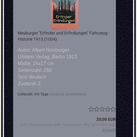
Neuburger "Erfinder und Erfindungen" Fahrzeug-
Historie 1913 (1004)
Autor: Albert Neuburger
Ullstein Verlag, Berlin 1913
Maße: 24x17 cm
Seitenzahl: 280
Text: deutsch
Zustand: 2
Lieferzeit: 4-6 Tage
(Ausland abweichend)
20,00 EUR
Kein Steuerausweis gem. Kleinuntern.-Reg. §19 UStG zzgl.
Versand