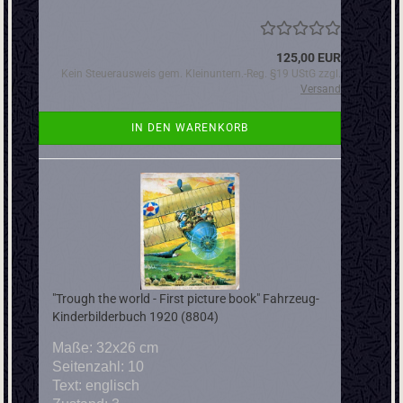
125,00 EUR
Kein Steuerausweis gem. Kleinuntern.-Reg. §19 UStG zzgl.
Versand
IN DEN WARENKORB
"Trough the world - First picture book" Fahrzeug-
Kinderbilderbuch 1920 (8804)
Maße: 32x26 cm
Seitenzahl: 10
Text: englisch