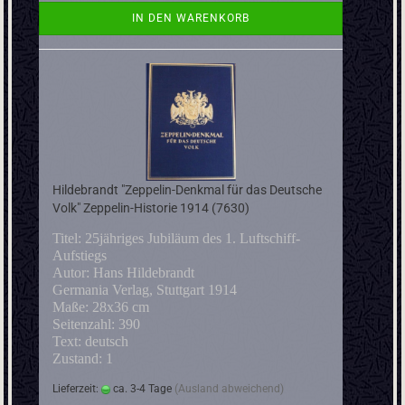
IN DEN WARENKORB
Hildebrandt "Zeppelin-Denkmal für das Deutsche
Volk" Zeppelin-Historie 1914 (7630)
Titel: 25jähriges Jubiläum des 1. Luftschiff-
Aufstiegs
Autor: Hans Hildebrandt
Germania Verlag, Stuttgart 1914
Maße: 28x36 cm
Seitenzahl: 390
Text: deutsch
Zustand: 1
Lieferzeit:
ca. 3-4 Tage
(Ausland abweichend)