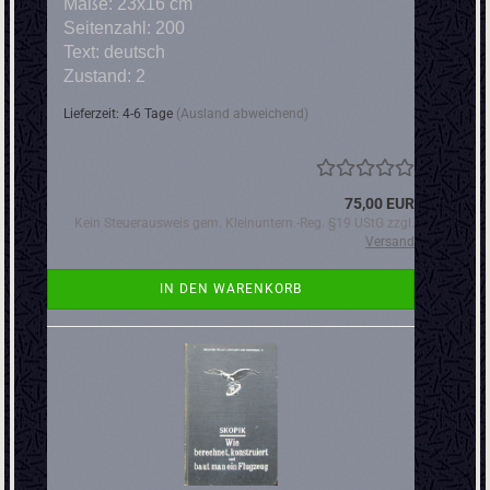
Maße: 23x16 cm
Seitenzahl: 200
Text: deutsch
Zustand: 2
Lieferzeit: 4-6 Tage
(Ausland abweichend)
75,00 EUR
Kein Steuerausweis gem. Kleinuntern.-Reg. §19 UStG zzgl.
Versand
IN DEN WARENKORB