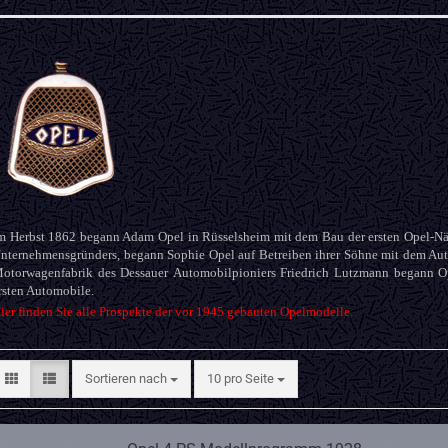
m Herbst 1862 begann Adam Opel in Rüsselsheim mit dem Bau der ersten Opel-Nä
nternehmensgründers, begann Sophie Opel auf Betreiben ihrer Söhne mit dem Au
otorwagenfabrik des Dessauer Automobilpioniers Friedrich Lutzmann begann Op
rsten Automobile.
ier finden Sie alle Prospekte der vor 1945 gebauten Opelmodelle.
Sortieren nach
pro Seite
Sortieren nach
10 pro Seite