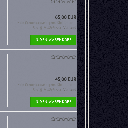
65,00 EUR
Kein Steuerausweis gem. Kleinuntern.-
Reg. §19 UStG zzgl.
Versand
IN DEN WARENKORB
45,00 EUR
Kein Steuerausweis gem. Kleinuntern.-
Reg. §19 UStG zzgl.
Versand
IN DEN WARENKORB