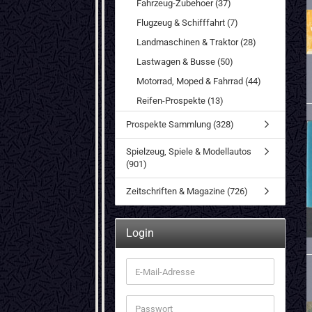
Fahrzeug-Zubehoer (37)
Flugzeug & Schifffahrt (7)
Landmaschinen & Traktor (28)
Lastwagen & Busse (50)
Motorrad, Moped & Fahrrad (44)
Reifen-Prospekte (13)
Prospekte Sammlung (328)
Spielzeug, Spiele & Modellautos
(901)
Zeitschriften & Magazine (726)
Login
E-
Mail-
Adresse
Passwort