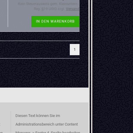
Kein Steuerausweis gem. Kleinuntern.-
Reg. §19 UStG zzgl.
Versand
IN DEN WARENKORB
1
Diesen Text können Sie im
t
Administrationsbereich unter Content
en.
Manager -> Footer 4. Spalte bearbeiten.