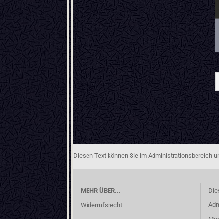
Diesen Text können Sie im Administrationsbereich un
MEHR ÜBER...
Die
Adm
Widerrufsrecht
Man