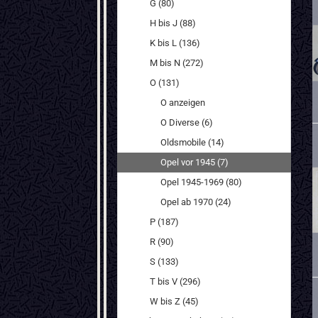
G (80)
H bis J (88)
K bis L (136)
M bis N (272)
O (131)
O anzeigen
O Diverse (6)
Oldsmobile (14)
Opel vor 1945 (7)
Opel 1945-1969 (80)
Opel ab 1970 (24)
P (187)
R (90)
S (133)
T bis V (296)
W bis Z (45)