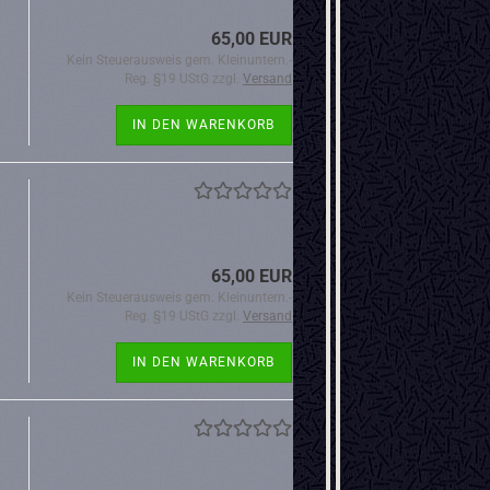
65,00 EUR
Kein Steuerausweis gem. Kleinuntern.-
Reg. §19 UStG zzgl.
Versand
IN DEN WARENKORB
65,00 EUR
Kein Steuerausweis gem. Kleinuntern.-
Reg. §19 UStG zzgl.
Versand
IN DEN WARENKORB