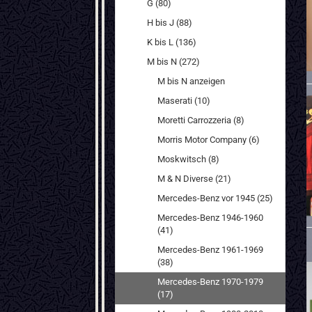
G (80)
H bis J (88)
K bis L (136)
M bis N (272)
M bis N anzeigen
Maserati (10)
Moretti Carrozzeria (8)
Morris Motor Company (6)
Moskwitsch (8)
M & N Diverse (21)
Mercedes-Benz vor 1945 (25)
Mercedes-Benz 1946-1960
(41)
Mercedes-Benz 1961-1969
(38)
Mercedes-Benz 1970-1979
(17)