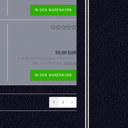
IN DEN WARENKORB
35,00 EUR
Kein Steuerausweis gem. Kleinuntern.-
Reg. §19 UStG zzgl.
Versand
IN DEN WARENKORB
1
2
»