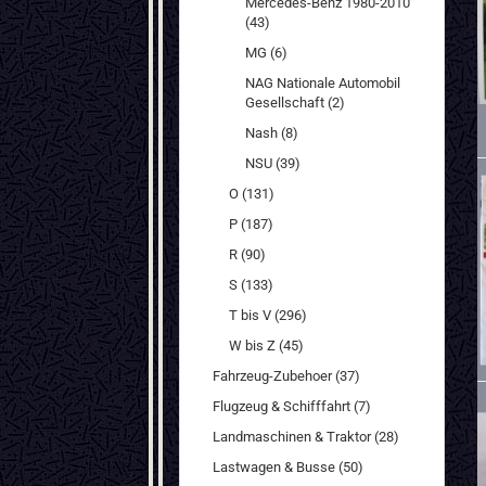
Mercedes-Benz 1980-2010
(43)
MG (6)
NAG Nationale Automobil
Gesellschaft (2)
Nash (8)
NSU (39)
O (131)
P (187)
R (90)
S (133)
T bis V (296)
W bis Z (45)
Fahrzeug-Zubehoer (37)
Flugzeug & Schifffahrt (7)
Landmaschinen & Traktor (28)
Lastwagen & Busse (50)