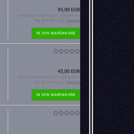
95,00 EUR
Kein Steuerausweis gem. Kleinuntern.-
Reg. §19 UStG zzgl.
Versand
IN DEN WARENKORB
45,00 EUR
Kein Steuerausweis gem. Kleinuntern.-
Reg. §19 UStG zzgl.
Versand
IN DEN WARENKORB