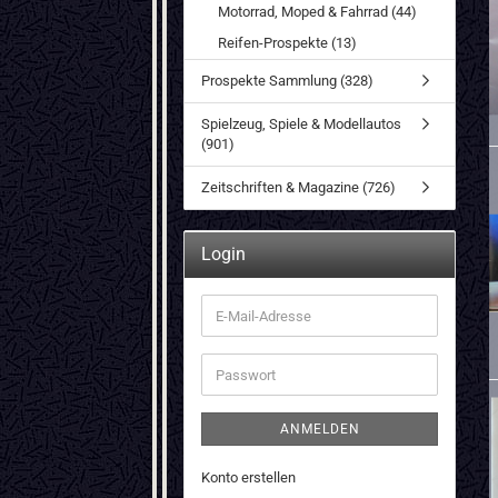
Motorrad, Moped & Fahrrad (44)
Reifen-Prospekte (13)
Prospekte Sammlung (328)
Spielzeug, Spiele & Modellautos
(901)
Zeitschriften & Magazine (726)
Login
E-
Mail-
Adresse
Passwort
ANMELDEN
Konto erstellen