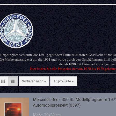
Ursprünglich verkaufte die 1891 gegründete Daimler-Motoren-Gesellschaft ihre 
Die Marke entstand erst um die 1901 und wurde durch den Geschäftsmann Emil Jelli
der ab 1898 mit Daimler-Fahrzeugen han
Hier finden Sie alle Prospekte der von 1970 bis 1979 gebau
Sortieren nach
pro Seite
Sortieren nach
10 pro Seite
Mercedes-Benz 350 SL Modellprogramm 197
Automobilprospekt (0597)
Maße: 20x30 cm