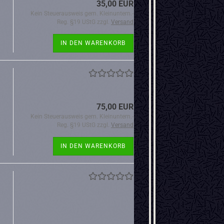
35,00 EUR
Kein Steuerausweis gem. Kleinuntern.-
Reg. §19 UStG zzgl.
Versand
IN DEN WARENKORB
75,00 EUR
Kein Steuerausweis gem. Kleinuntern.-
Reg. §19 UStG zzgl.
Versand
IN DEN WARENKORB