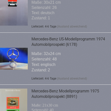
Maße: 30x21 cm
Seitenzahl: 26
Text: deutsch
Zustand: 1
Lieferzeit: 4-6 Tage
(Ausland abweichend)
Mercedes-Benz US-Modellprogramm 1974
Automobilprospekt (6178)
Maße: 32x24 cm
Seitenzahl: 48
Text: englisch
Zustand: 2
Lieferzeit: 4-6 Tage
(Ausland abweichend)
Mercedes-Benz Modellprogramm 1975
Automobilprospekt (8891)
Maße: 21x30 cm
Seitenzahl: 40