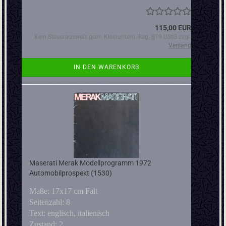
115,00 EUR
Kein Steuerausweis gem. Kleinuntern.-Reg. §19 UStG zzgl.
Versand
IN DEN WARENKORB
Maserati Merak Modellprogramm 1972
Automobilprospekt (1530)
Maße: 17x17 cm Falt
Seitenzahl: 8
Text: englisch, italienisch
Zustand: 2