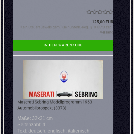
125,00 EUR
Kein Steuerausweis gem. Kleinuntern.-Reg. §19 UStG zzgl.
Versand
IN DEN WARENKORB
Maserati Sebring Modellprogramm 1963
Automobilprospekt (3373)
Maße: 32x21 cm
Seitenzahl: 4
Text: deutsch, englisch, italienisch