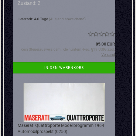
Zustand: 2
Lieferzeit: 4-6 Tage
(Ausland abweichend)
85,00 EUR
Kein Steuerausweis gem. Kleinuntern.-Reg. §19 UStG zzgl.
Versand
IN DEN WARENKORB
Maserati Quattroporte Modellprogramm 1964
Automobilprospekt (0250)