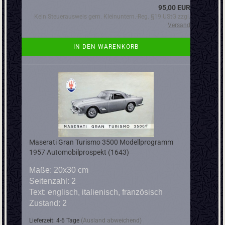
95,00 EUR
Kein Steuerausweis gem. Kleinuntern.-Reg. §19 UStG zzgl.
Versand
IN DEN WARENKORB
Maserati Gran Turismo 3500 Modellprogramm
1957 Automobilprospekt (1643)
Maße: 20x30 cm
Seitenzahl: 2
Text: englisch, italienisch, französisch
Zustand: 2
Lieferzeit: 4-6 Tage
(Ausland abweichend)