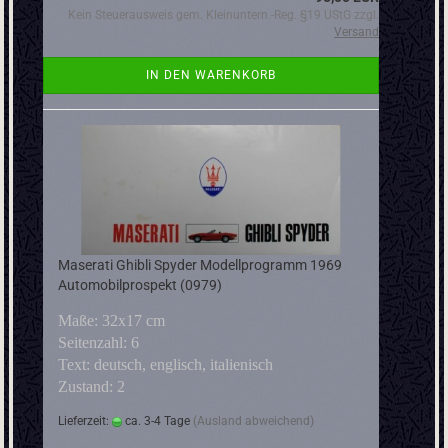
Kein Steuerausweis gem. Kleinuntern.-Reg. §19 UStG zzgl.
Versand
IN DEN WARENKORB
Maserati Ghibli Spyder Modellprogramm 1969
Automobilprospekt (0979)
Maße: 32x17 cm
Seitenzahl: 6
Text: deutsch, englisch, italienisch
Zustand: 2
Lieferzeit:
ca. 3-4 Tage
(Ausland abweichend)