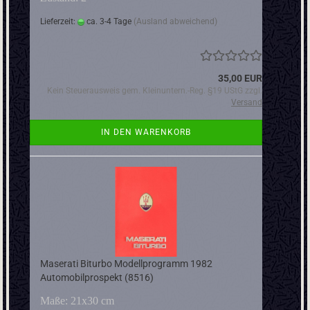
Lieferzeit:
ca. 3-4 Tage
(Ausland abweichend)
35,00 EUR
Kein Steuerausweis gem. Kleinuntern.-Reg. §19 UStG zzgl.
Versand
IN DEN WARENKORB
Maserati Biturbo Modellprogramm 1982
Automobilprospekt (8516)
Maße: 21x30 cm