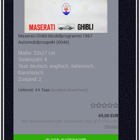
Maserati Ghibli Modellprogramm 1967
Automobilprospekt (6046)
Maße: 32x17 cm
Seitenzahl: 6
Text: deutsch, englisch, italienisch,
französisch
Zustand: 2
Lieferzeit: 4-6 Tage
(Ausland abweichend)
65,00 EUR
Kein Steuerausweis gem. Kleinuntern.-Reg. §19 UStG zzgl.
Versand