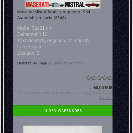
Maserati Mistral Modellprogramm 1964
Automobilprospekt (6545)
Maße: 32x21 cm
Seitenzahl: 10
Text: deutsch, englisch, italienisch,
französisch
Zustand: 2
Lieferzeit: 4-6 Tage
(Ausland abweichend)
65,00 EUR
Kein Steuerausweis gem. Kleinuntern.-Reg. §19 UStG zzgl.
Versand
IN DEN WARENKORB