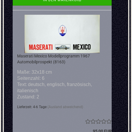
IN DEN WARENKORB
Maserati Mexico Modellprogramm 1967
Automobilprospekt (8163)
Maße: 32x18 cm
Seitenzahl: 6
Text: deutsch, englisch, französisch,
italienisch
Zustand: 2
Lieferzeit: 4-6 Tage
(Ausland abweichend)
95,00 EUR