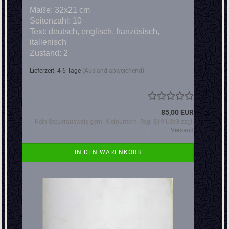
Maße: 32x21 cm
Seitenzahl: 10
Text: deutsch, englisch, französisch,
italienisch
Zustand: 2
Lieferzeit: 4-6 Tage
(Ausland abweichend)
85,00 EUR
Kein Steuerausweis gem. Kleinuntern.-Reg. §19 UStG zzgl.
Versand
IN DEN WARENKORB