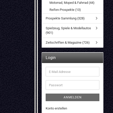
Motorrad, Moped & Fahrrad (44)
Reifen-Prospekte (13)
Prospekte Sammlung (328)
Spielzeug, Spiele & Modellautos
(901)
Zeitschriften & Magazine (726)
Login
E-
Mail-
Adresse
Passwort
ANMELDEN
Konto erstellen