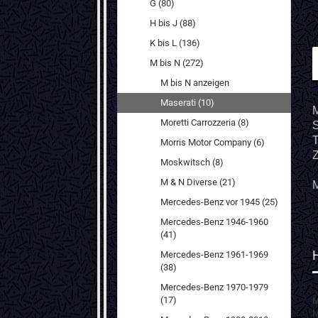
G (80)
H bis J (88)
K bis L (136)
M bis N (272)
M bis N anzeigen
Maserati (10)
Moretti Carrozzeria (8)
S
T
Morris Motor Company (6)
Z
Moskwitsch (8)
M & N Diverse (21)
M
Mercedes-Benz vor 1945 (25)
Mercedes-Benz 1946-1960
(41)
Mercedes-Benz 1961-1969
(38)
Mercedes-Benz 1970-1979
(17)
M
M