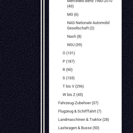
Mercedes-Benz 1980-2010
(43)
MG (6)
NAG Nationale Automobil
Gesellschaft (2)
Nash (8)
NSU (39)
O (131)
P (187)
R (90)
S (133)
T bis V (296)
W bis Z (45)
Fahrzeug-Zubehoer (37)
Flugzeug & Schifffahrt (7)
Landmaschinen & Traktor (28)
Lastwagen & Busse (50)