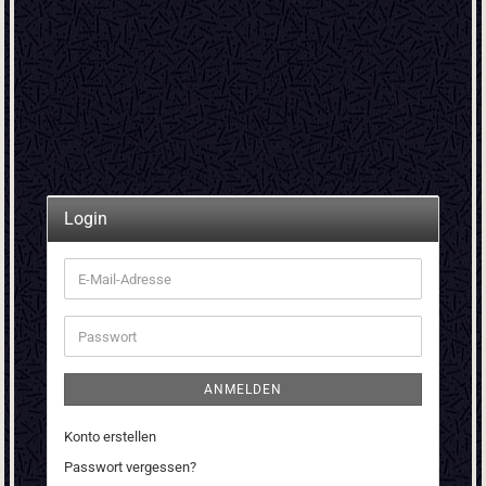
Login
E-
Mail-
Adresse
Passwort
ANMELDEN
Konto erstellen
Passwort vergessen?