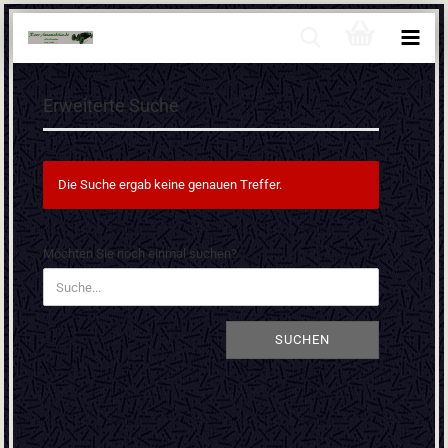
Erweiterte Suche
Die Suche ergab keine genauen Treffer.
MÖCHTEN
Möchten Sie noch einmal suchen?
SIE
NOCH
EINMAL
SUCHEN?
SUCHEN