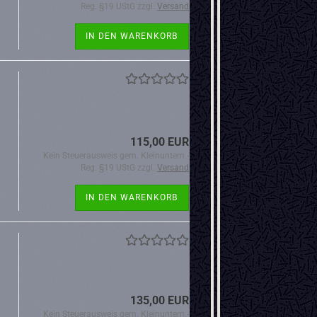
Reg. §19 UStG zzgl.
Versand
IN DEN WARENKORB
115,00 EUR
Kein Steuerausweis gem. Kleinuntern.-
Reg. §19 UStG zzgl.
Versand
IN DEN WARENKORB
135,00 EUR
Kein Steuerausweis gem. Kleinuntern.-