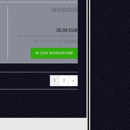
30,00 EUR
Kein Steuerausweis gem. Kleinuntern.-
Reg. §19 UStG zzgl.
Versand
IN DEN WARENKORB
1
2
»