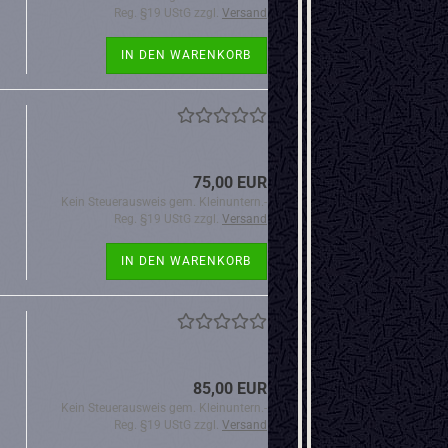
Reg. §19 UStG zzgl.
Versand
IN DEN WARENKORB
75,00 EUR
Kein Steuerausweis gem. Kleinuntern.-
Reg. §19 UStG zzgl.
Versand
IN DEN WARENKORB
85,00 EUR
Kein Steuerausweis gem. Kleinuntern.-
Reg. §19 UStG zzgl.
Versand