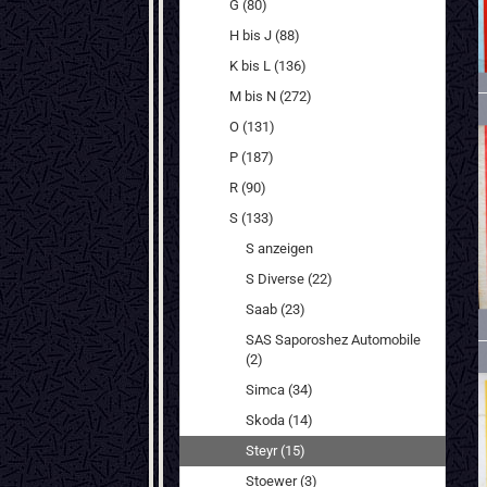
G (80)
H bis J (88)
K bis L (136)
M bis N (272)
O (131)
P (187)
R (90)
S (133)
S anzeigen
S Diverse (22)
Saab (23)
SAS Saporoshez Automobile
(2)
Simca (34)
Skoda (14)
Steyr (15)
Stoewer (3)