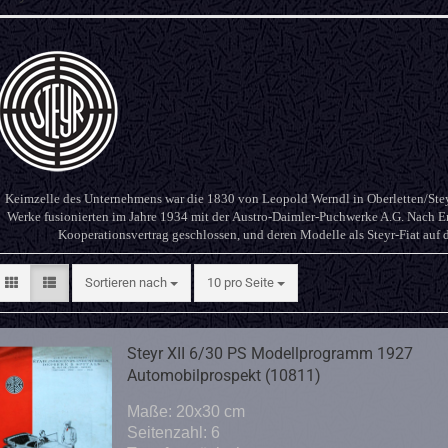
Keimzelle des Unternehmens war die 1830 von Leopold Werndl in Oberletten/Steyr
Werke fusionierten im Jahre 1934 mit der Austro-Daimler-Puchwerke A.G. Nach En
Kooperationsvertrag geschlossen, und deren Modelle als Steyr-Fiat auf d
Sortieren nach
pro Seite
Sortieren nach
10 pro Seite
Steyr XII 6/30 PS Modellprogramm 1927
Automobilprospekt (10811)
Maße: 20x30 cm
Seitenzahl: 6