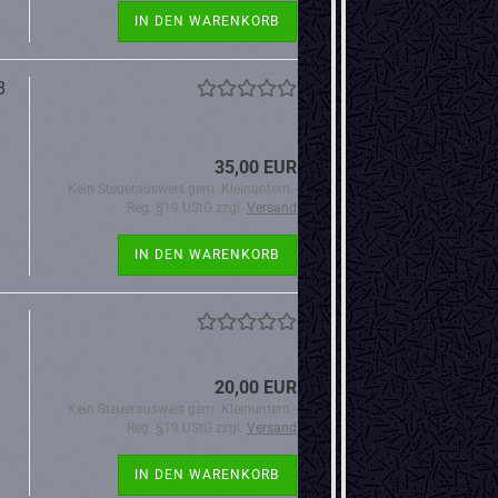
IN DEN WARENKORB
8
35,00 EUR
Kein Steuerausweis gem. Kleinuntern.-
Reg. §19 UStG zzgl.
Versand
IN DEN WARENKORB
20,00 EUR
Kein Steuerausweis gem. Kleinuntern.-
Reg. §19 UStG zzgl.
Versand
IN DEN WARENKORB