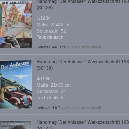
Hanomag "Der Anlasser" Werkszeitschrift 19
(S0138)
1/1934
Maße: 24x32 cm
Seitenzahl: 32
Text: deutsch
Lieferzeit: 4-6 Tage
(Ausland abweichend)
Hanomag "Der Anlasser" Werkszeitschrift 19
(S0139)
4/1936
Maße: 21x30 cm
Seitenzahl: 24
Text: deutsch
Lieferzeit: 4-6 Tage
(Ausland abweichend)
Hanomag "Der Anlasser" Werkszeitschrift 19
(S0141)