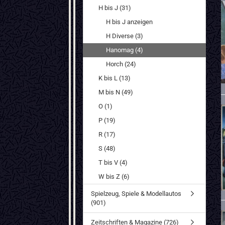
H bis J (31)
H bis J anzeigen
H Diverse (3)
Hanomag (4)
Horch (24)
K bis L (13)
M bis N (49)
O (1)
P (19)
R (17)
S (48)
T bis V (4)
W bis Z (6)
Spielzeug, Spiele & Modellautos
(901)
Zeitschriften & Magazine (726)