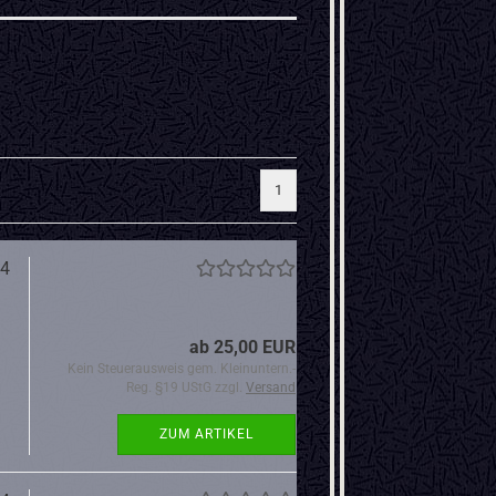
1
34
ab 25,00 EUR
Kein Steuerausweis gem. Kleinuntern.-
Reg. §19 UStG zzgl.
Versand
ZUM ARTIKEL