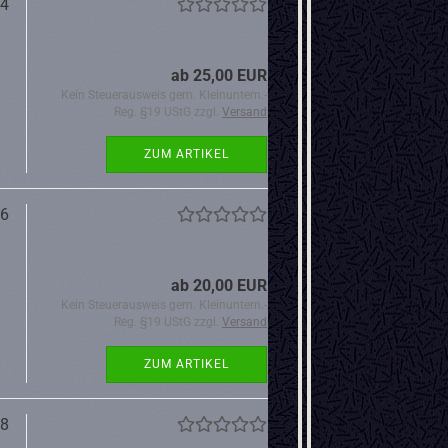
34
ab 25,00 EUR
Kein Steuerausweis gem. Kleinuntern.-
Reg. §19 UStG zzgl.
Versand
ZUM ARTIKEL
36
ab 20,00 EUR
Kein Steuerausweis gem. Kleinuntern.-
Reg. §19 UStG zzgl.
Versand
ZUM ARTIKEL
38