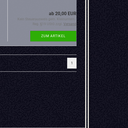
ab 20,00 EUR
Kein Steuerausweis gem. Kleinuntern.-
Reg. §19 UStG zzgl.
Versand
ZUM ARTIKEL
1