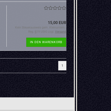
15,00 EUR
Kein Steuerausweis gem. Kleinuntern.-
Reg. §19 UStG zzgl.
Versand
IN DEN WARENKORB
1