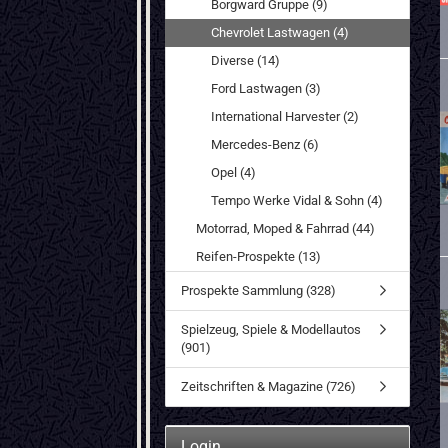
Borgward Gruppe (9)
Chevrolet Lastwagen (4)
Diverse (14)
Ford Lastwagen (3)
International Harvester (2)
Mercedes-Benz (6)
Opel (4)
Tempo Werke Vidal & Sohn (4)
Motorrad, Moped & Fahrrad (44)
Reifen-Prospekte (13)
Prospekte Sammlung (328)
Spielzeug, Spiele & Modellautos
(901)
Zeitschriften & Magazine (726)
Login