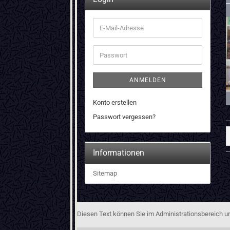
E-
Mail-
Adresse
Passwort
ANMELDEN
Konto erstellen
Passwort vergessen?
Informationen
Sitemap
Diesen Text können Sie im Administrationsbereich un