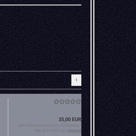
1
35,00 EUR
Kein Steuerausweis gem. Kleinuntern.-
Reg. §19 UStG zzgl.
Versand