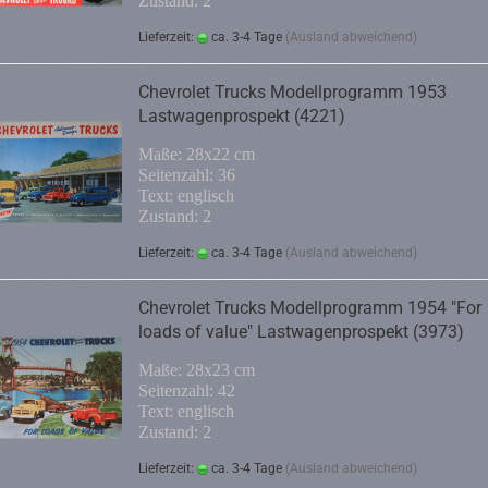
Zustand: 2
Lieferzeit:
ca. 3-4 Tage
(Ausland abweichend)
Chevrolet Trucks Modellprogramm 1953
Lastwagenprospekt (4221)
Maße: 28x22 cm
Seitenzahl: 36
Text: englisch
Zustand: 2
Lieferzeit:
ca. 3-4 Tage
(Ausland abweichend)
Chevrolet Trucks Modellprogramm 1954 "For
loads of value" Lastwagenprospekt (3973)
Maße: 28x23 cm
Seitenzahl: 42
Text: englisch
Zustand: 2
Lieferzeit:
ca. 3-4 Tage
(Ausland abweichend)