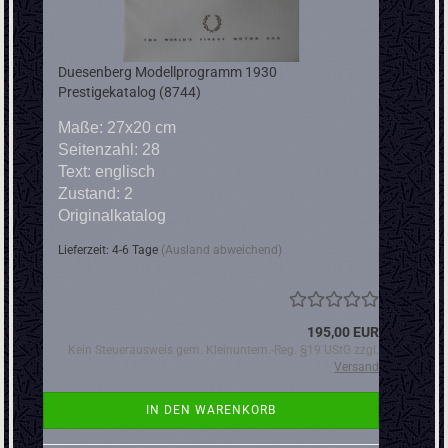
Duesenberg Modellprogramm 1930
Prestigekatalog (8744)
Maße: 27x20 cm
Seitenzahl: 28
Text: englisch
Zustand: 2
Originalkatalog
Lieferzeit: 4-6 Tage
(Ausland abweichend)
195,00 EUR
Kein Steuerausweis gem. Kleinuntern.-Reg. §19 UStG zzgl.
Versand
IN DEN WARENKORB