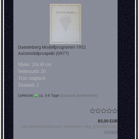
Duesenberg Modellprogramm 1932
Automobilprospekt (0977)
Maße: 20x30 cm
Seitenzahl: 20
Text: englisch
Zustand: 2
Lieferzeit:
ca. 3-4 Tage
(Ausland abweichend)
85,00 EUR
Kein Steuerausweis gem. Kleinuntern.-Reg. §19 UStG zzgl.
Versand