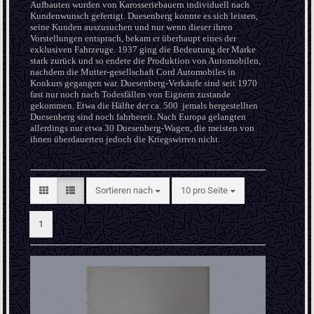
Aufbauten wurden von Karosseriebauern individuell nach
Kundenwunsch gefertigt. Duesenberg konnte es sich leisten,
seine Kunden auszusuchen und nur wenn dieser ihren
Vorstellungen entsprach, bekam er überhaupt eines der
exklusiven Fahrzeuge. 1937 ging die Bedeutung der Marke
stark zurück und so endete die Produktion von Automobilen,
nachdem die Mutter-gesellschaft Cord Automobiles in
Konkurs gegangen war. Duesenberg-Verkäufe sind seit 1970
fast nur noch nach Todesfällen von Eignern zustande
gekommen. Etwa die Hälfte der ca. 500 jemals hergestellten
Duesenberg sind noch fahrbereit. Nach Europa gelangten
allerdings nur etwa 30 Duesenberg-Wagen, die meisten von
ihnen überdauerten jedoch die Kriegswirren nicht.
Sortieren nach
pro Seite
Sortieren nach
10 pro Seite
1