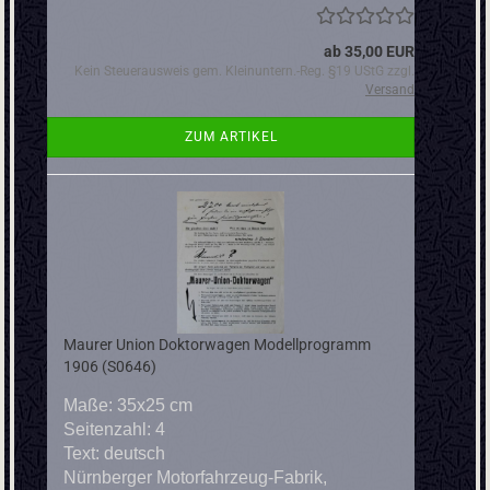
ab 35,00 EUR
Kein Steuerausweis gem. Kleinuntern.-Reg. §19 UStG zzgl.
Versand
ZUM ARTIKEL
Maurer Union Doktorwagen Modellprogramm
1906 (S0646)
Maße: 35x25 cm
Seitenzahl: 4
Text: deutsch
Nürnberger Motorfahrzeug-Fabrik,