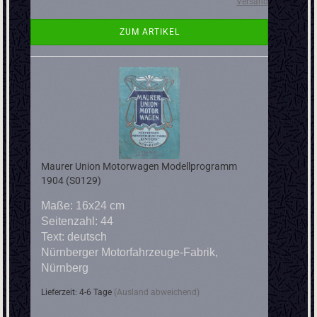
Versand
ZUM ARTIKEL
Maurer Union Motorwagen Modellprogramm
1904 (S0129)
Maße: 16x24 cm
Seitenzahl: 44
Text: deutsch
Nürnberger Motorfahrzeuge-Fabrik,
Nürnberg
Lieferzeit: 4-6 Tage
(Ausland abweichend)