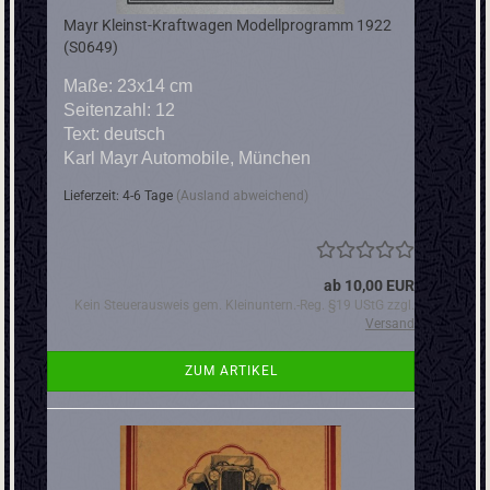
Mayr Kleinst-Kraftwagen Modellprogramm 1922
(S0649)
Maße: 23x14 cm
Seitenzahl: 12
Text: deutsch
Karl Mayr Automobile, München
Lieferzeit: 4-6 Tage
(Ausland abweichend)
ab 10,00 EUR
Kein Steuerausweis gem. Kleinuntern.-Reg. §19 UStG zzgl.
Versand
ZUM ARTIKEL