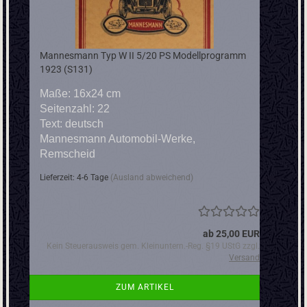
Mannesmann Typ W II 5/20 PS Modellprogramm
1923 (S131)
Maße: 16x24 cm
Seitenzahl: 22
Text: deutsch
Mannesmann Automobil-Werke,
Remscheid
Lieferzeit: 4-6 Tage
(Ausland abweichend)
ab 25,00 EUR
Kein Steuerausweis gem. Kleinuntern.-Reg. §19 UStG zzgl.
Versand
ZUM ARTIKEL