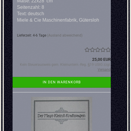
Maße: 22x28 cm
Seitenzahl: 8
Text: deutsch
​Miele & Cie Maschinenfabrik, Gütersloh
Lieferzeit: 4-6 Tage
(Ausland abweichend)
25,00 EUR
Kein Steuerausweis gem. Kleinuntern.-Reg. §19 UStG zzgl.
Versand
IN DEN WARENKORB