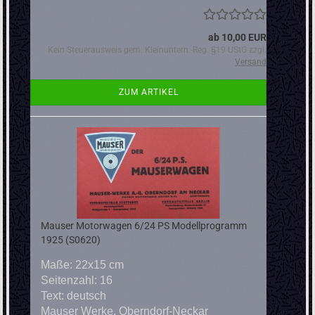
ab 10,00 EUR
Kein Steuerausweis gem. Kleinuntern.-Reg. §19 UStG zzgl.
Versand
ZUM ARTIKEL
Mauser Motorwagen 6/24 PS Modellprogramm
1925 (S0620)
Maße: 22x15 cm
Seitenzahl: 16
Text: deutsch
Mauser Werke, Oberndorf-Neckar