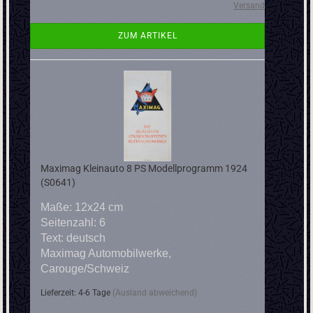
Versand
ZUM ARTIKEL
Maximag Kleinauto 8 PS Modellprogramm 1924
(S0641)
Maße: 12x24 cm
Seitenzahl: 6
Text: deutsch
Maximag Automobilwerke,
Carouge/Schweiz
Lieferzeit: 4-6 Tage
(Ausland abweichend)