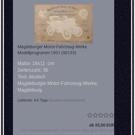
Magdeburger Motor-Fahrzeug-Werke
Modellprogramm 1901 (S0133)
Maße: 16x11 cm
Seitenzahl: 36
Text: deutsch
​Magdeburger Motor-Fahrzeug-Werke,
Magdeburg
Lieferzeit: 4-6 Tage
(Ausland abweichend)
ab 35,00 EUR
Kein Steuerausweis gem. Kleinuntern.-Reg. §19 UStG zzgl.