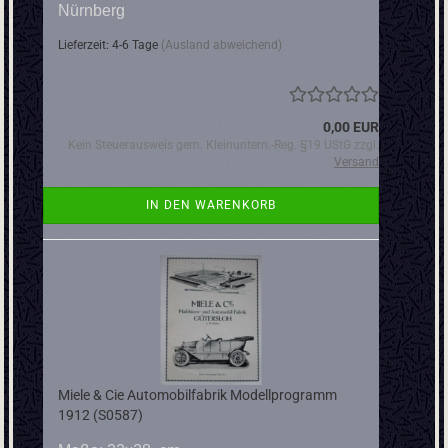
Nürnberg
Lieferzeit: 4-6 Tage
(Ausland abweichend)
0,00 EUR
Kein Steuerausweis gem. Kleinuntern.-Reg. §19 UStG zzgl.
Versand
IN DEN WARENKORB
Miele & Cie Automobilfabrik Modellprogramm
1912 (S0587)