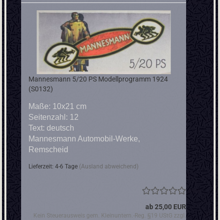
Mannesmann 5/20 PS Modellprogramm 1924
(S0132)
Maße: 10x21 cm
Seitenzahl: 12
Text: deutsch
​Mannesmann Automobil-Werke,
Remscheid
Lieferzeit: 4-6 Tage
(Ausland abweichend)
ab 25,00 EUR
Kein Steuerausweis gem. Kleinuntern.-Reg. §19 UStG zzgl.