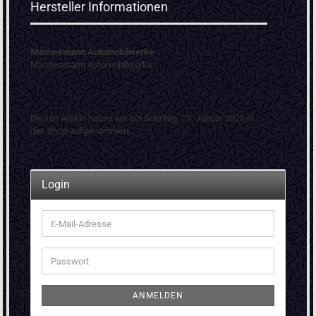
Hersteller Informationen
Mannesmann Automobilwerke
Mannesmann Automobilwerke
Diesen Artikel haben wir am Sonntag, 23. Januar 2022 in
den Shop aufgenommen.
Login
E-
Mail-
Adresse
Passwort
ANMELDEN