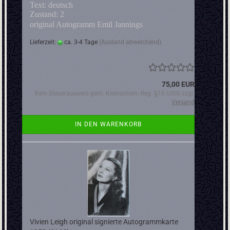
Text: deutsch
Zustand: 2
original Autogramm Emil Jannings
Lieferzeit:
ca. 3-4 Tage
(Ausland abweichend)
75,00 EUR
Kein Steuerausweis gem. Kleinuntern.-Reg. §19 UStG zzgl.
Versand
IN DEN WARENKORB
Vivien Leigh original signierte Autogrammkarte