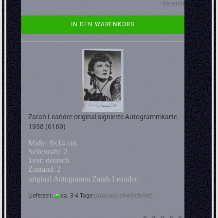
Versand
IN DEN WARENKORB
Zarah Leander original signierte Autogrammkarte
1938 (6169)
Maße: 9x14 cm
Seitenzahl: 2
Text: deutsch
Zustand: 2
original Autogramm Zarah Leander
Lieferzeit:
ca. 3-4 Tage
(Ausland abweichend)