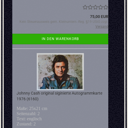
75,00 EUR
Kein Steuerausweis gem. Kleinuntern.-Reg. §19 UStG zzgl.
Versand
IN DEN WARENKORB
Johnny Cash original siginierte Autogrammkarte
1976 (6160)
Maße: 25x21 cm
Seitenzahl: 2
Text: englisch
Zustand: 2