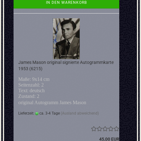
IN DEN WARENKORB
James Mason original signierte Autogrammkarte
1953 (6215)
Maße: 9x14 cm
Seitenzahl: 2
Text: deutsch
Zustand: 2
original Autogramm James Mason
Lieferzeit:
ca. 3-4 Tage
(Ausland abweichend)
45,00 EUR