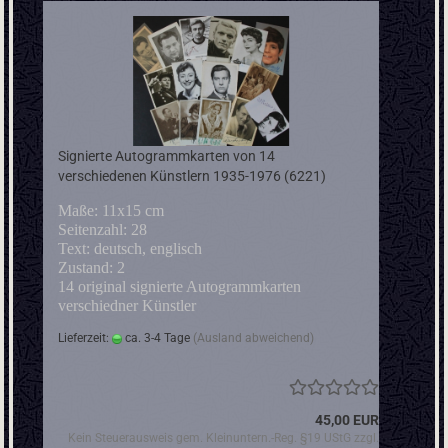
Signierte Autogrammkarten von 14
verschiedenen Künstlern 1935-1976 (6221)
Maße: 11x15 cm
Seitenzahl: 28
Text: deutsch, englisch
Zustand: 2
14 original signierte Autogrammkarten
verschiedner Künstler
Lieferzeit:
ca. 3-4 Tage
(Ausland abweichend)
45,00 EUR
Kein Steuerausweis gem. Kleinuntern.-Reg. §19 UStG zzgl.