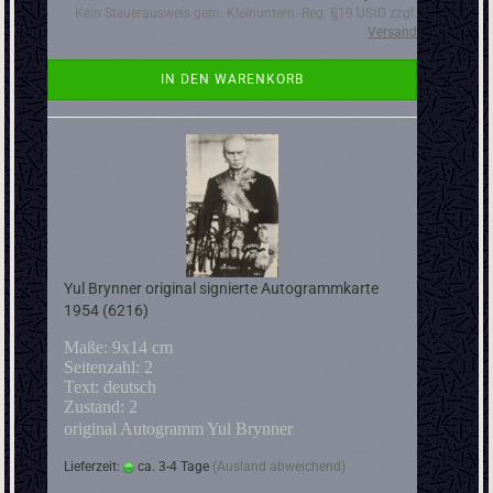
Kein Steuerausweis gem. Kleinuntern.-Reg. §19 UStG zzgl.
Versand
IN DEN WARENKORB
Yul Brynner original signierte Autogrammkarte
1954 (6216)
Maße: 9x14 cm
Seitenzahl: 2
Text: deutsch
Zustand: 2
original Autogramm Yul Brynner
Lieferzeit:
ca. 3-4 Tage
(Ausland abweichend)