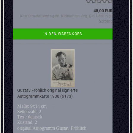
45,00 EUR
Kein Steuerausweis gem. Kleinuntern.-Reg. §19 UStG zzgl.
Versand
IN DEN WARENKORB
Gustav Fröhlich original signierte
Autogrammkarte 1938 (6173)
Maße: 9x14 cm
Seitenzahl: 2
Text: deutsch
Zustand: 2
original Autogramm Gustav Fröhlich