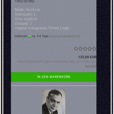
1952 (6166)
Maße: 9x14 cm
Seitenzahl: 2
Text: englisch
Zustand: 2
original Autogramm Vivien Leigh
Lieferzeit:
ca. 3-4 Tage
(Ausland abweichend)
125,00 EUR
Kein Steuerausweis gem. Kleinuntern.-Reg. §19 UStG zzgl.
Versand
IN DEN WARENKORB