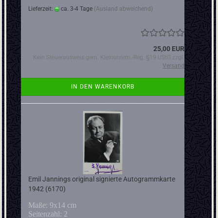
Lieferzeit:
ca. 3-4 Tage
(Ausland abweichend)
25,00 EUR
Kein Steuerausweis gem. Kleinuntern.-Reg. §19 UStG zzgl.
Versand
IN DEN WARENKORB
Emil Jannings original signierte Autogrammkarte
1942 (6170)
Maße: 9x14 cm
Seitenzahl: 2