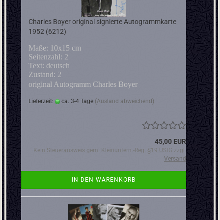
Charles Boyer original signierte Autogrammkarte
1952 (6212)
Maße: 10x15 cm
Seitenzahl: 2
Text: deutsch
Zustand: 2
original Autogramm Charles Boyer
Lieferzeit:
ca. 3-4 Tage
(Ausland abweichend)
45,00 EUR
Kein Steuerausweis gem. Kleinuntern.-Reg. §19 UStG zzgl.
Versand
IN DEN WARENKORB