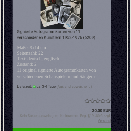
Signierte Autogrammkarten von 11
verschiedenen Künstlern 1952-1976 (6209)
Maße: 9x14 cm
Seitenzahl: 22
Text: deutsch, englisch
Zustand: 2
11 original signierte Autogrammkarten von
verschiedenen Schauspielern und Sängern
Lieferzeit:
ca. 3-4 Tage
(Ausland abweichend)
30,00 EUR
Kein Steuerausweis gem. Kleinuntern.-Reg. §19 UStG zzgl.
Versand