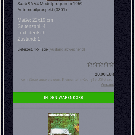
Saab 96 V4 Modellprogramm 1969
Automobilprospekt (0801)
Maße: 22x19 cm
Seitenzahl: 4
Text: deutsch
Zustand: 1
Lieferzeit: 4-6 Tage
(Ausland abweichend)
20,00 EUR
Kein Steuerausweis gem. Kleinuntern.-Reg. §19 UStG zzgl.
Versand
IN DEN WARENKORB