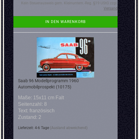
Kein Steuerausweis gem. Kleinuntern.-Reg. §19 UStG zzgl.
Versand
IN DEN WARENKORB
Saab 96 Modellprogramm 1960
Automobilprospekt (10175)
Maße: 15x11 cm Falt
Seitenzahl: 8
Text: französisch
Zustand: 2
Lieferzeit: 4-6 Tage
(Ausland abweichend)