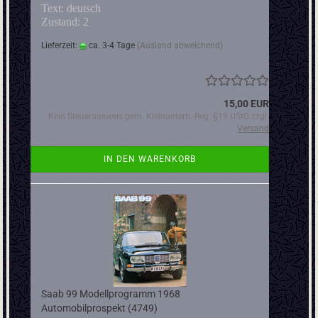
Text: deutsch
Zustand: 2
Lieferzeit:
ca. 3-4 Tage
(Ausland abweichend)
15,00 EUR
Kein Steuerausweis gem. Kleinuntern.-Reg. §19 UStG zzgl.
Versand
IN DEN WARENKORB
Saab 99 Modellprogramm 1968
Automobilprospekt (4749)