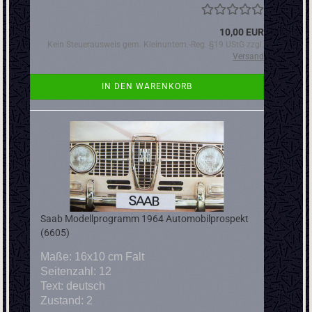
10,00 EUR
Kein Steuerausweis gem. Kleinuntern.-Reg. §19 UStG zzgl.
Versand
IN DEN WARENKORB
Saab Modellprogramm 1964 Automobilprospekt
(6605)
Maße: 16x10 cm Falt
Seitenzahl: 12
Text: deutsch
Zustand: 2