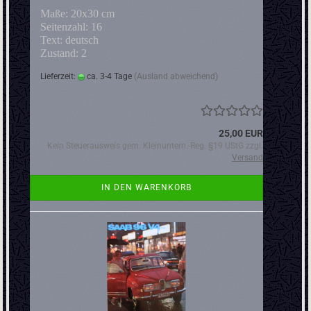
Maße: 20x30 cm
Seitenzahl: 16
Text: deutsch
Zustand: 2
Lieferzeit:
ca. 3-4 Tage
(Ausland abweichend)
25,00 EUR
Kein Steuerausweis gem. Kleinuntern.-Reg. §19 UStG zzgl.
Versand
IN DEN WARENKORB