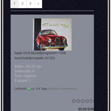
1
2
3
»
Saab 93 B Modellprogramm 1959
Automobilprospekt (4133)
Maße: 28x23 cm
Seitenzahl: 8
Text: englisch
Zustand: 2
Lieferzeit:
ca. 3-4 Tage
(Ausland abweichend)
45,00 EUR