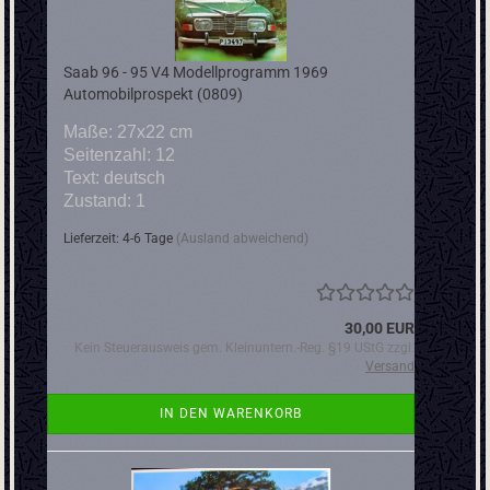
Saab 96 - 95 V4 Modellprogramm 1969
Automobilprospekt (0809)
Maße: 27x22 cm
Seitenzahl: 12
Text: deutsch
Zustand: 1
Lieferzeit: 4-6 Tage
(Ausland abweichend)
30,00 EUR
Kein Steuerausweis gem. Kleinuntern.-Reg. §19 UStG zzgl.
Versand
IN DEN WARENKORB