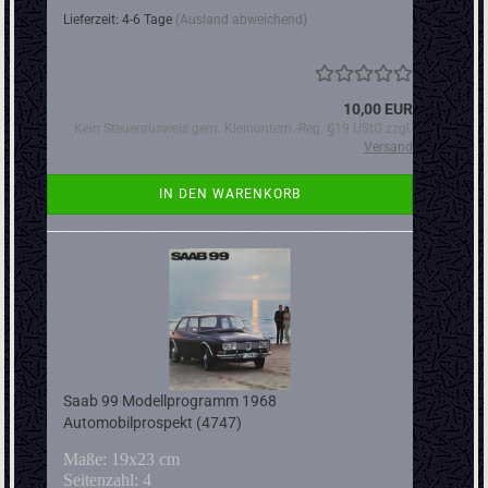
Lieferzeit: 4-6 Tage
(Ausland abweichend)
10,00 EUR
Kein Steuerausweis gem. Kleinuntern.-Reg. §19 UStG zzgl.
Versand
IN DEN WARENKORB
Saab 99 Modellprogramm 1968
Automobilprospekt (4747)
Maße: 19x23 cm
Seitenzahl: 4