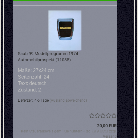
Saab 99 Modellprogramm 1974
Automobilprospekt (11035)
Maße: 27x24 cm
Seitenzahl: 24
Text: deutsch
Zustand: 2
Lieferzeit: 4-6 Tage
(Ausland abweichend)
20,00 EUR
Kein Steuerausweis gem. Kleinuntern.-Reg. §19 UStG zzgl.
Versand