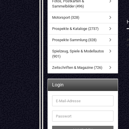
Fotos, Postkarten &
Sammelbilder (496)
Motorsport (328)
Prospekte & Kataloge (2737)
Prospekte Sammlung (328)
P
P
Spielzeug, Spiele & Modellautos
(901)
Zeitschriften & Magazine (726)
Login
E-
Mail-
Adresse
Passwort