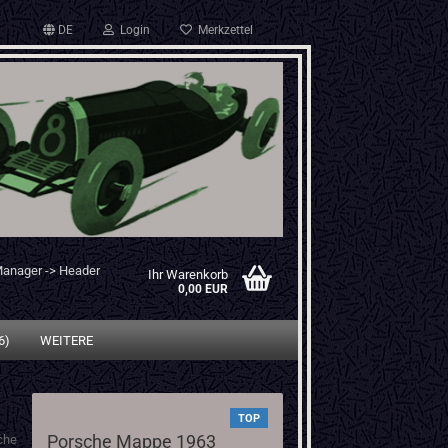
DE
Login
Merkzettel
Manager -> Header
Ihr Warenkorb
0,00 EUR
6)
WEITERE
TOP
Porsche Mappe 1963
che