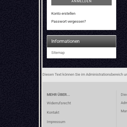
ANMELDEN
Konto erstellen
Passwort vergessen?
Informationen
Sitemap
Diesen Text können Sie im Administrationsbereich un
MEHR ÜBER...
Die
Adm
Widerrufsrecht
Man
Kontakt
Impressum