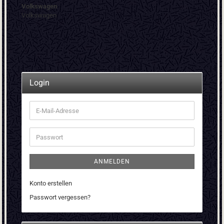
Volkswagen
Volkswagen
Login
E-
Mail-
Adresse
Passwort
ANMELDEN
Konto erstellen
Passwort vergessen?