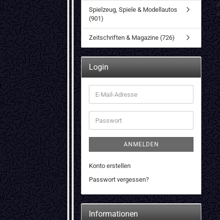
J
Spielzeug, Spiele & Modellautos
J
(901)
Zeitschriften & Magazine (726)
Login
E-
Mail-
Adresse
Passwort
ANMELDEN
Konto erstellen
Passwort vergessen?
Informationen