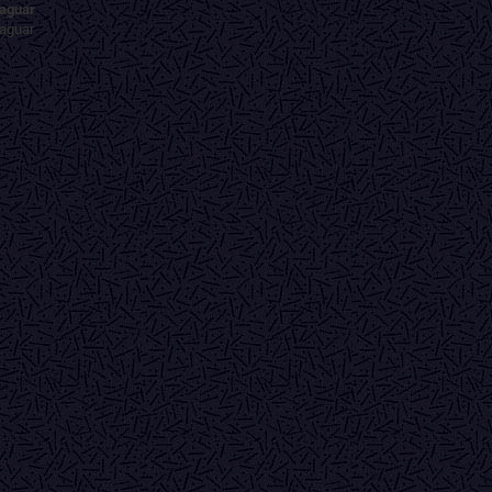
aguar
aguar