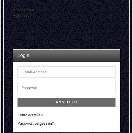
Volkswagen
Volkswagen
Login
E-
Mail-
Adresse
Passwort
ANMELDEN
Konto erstellen
Passwort vergessen?