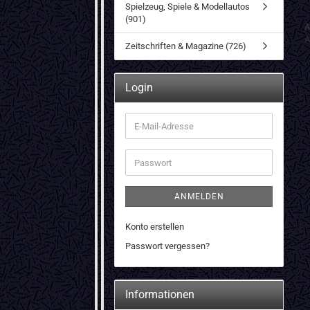
Spielzeug, Spiele & Modellautos
(901)
A
A
Zeitschriften & Magazine (726)
Login
E-
Mail-
Adresse
Passwort
ANMELDEN
Konto erstellen
Passwort vergessen?
Informationen