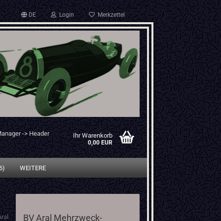
DE
Login
Merkzettel
Manager -> Header
Ihr Warenkorb
0,00 EUR
6)
WEITERE
BV Aral Mehrzweck-
ral