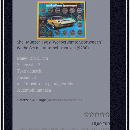
Shell Münzen 1969 "Weltberühmte Sportwagen"
Werbe-Set mit Automobilmotiven (9230)
Maße: 27x21 cm
Seitenzahl: 2
Text: deutsch
Zustand: 2
mit 16 beidseitig geprägten Shell-
Automobilmünzen
Lieferzeit: 4-6 Tage
(Ausland abweichend)
15,00 EUR
Kein Steuerausweis gem. Kleinuntern.-Reg. §19 UStG zzgl.