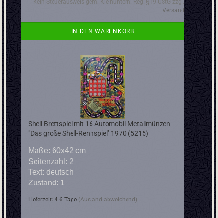
Kein Steuerausweis gem. Kleinuntern.-Reg. §19 UStG zzgl.
Versand
IN DEN WARENKORB
Shell Brettspiel mit 16 Automobil-Metallmünzen
"Das große Shell-Rennspiel" 1970 (5215)
Maße: 60x42 cm
Seitenzahl: 2
Text: deutsch
Zustand: 1
Lieferzeit: 4-6 Tage
(Ausland abweichend)