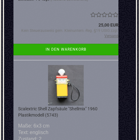
25,00 EUR
Kein Steuerausweis gem. Kleinuntern.-Reg. §19 UStG zzgl.
Versand
IN DEN WARENKORB
Scalextric Shell Zapfsäule "Shellmix" 1960
Plastikmodell (5743)
Maße: 6x3 cm
Text: englisch
Zustand: 2