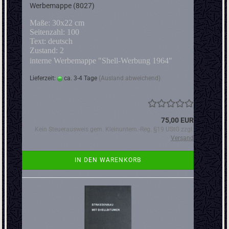
Werbemappe (8027)
Maße: 30x22 cm
Seitenzahl: 100
Text: deutsch
Zustand: 2
interne Werbemappe "Shell-Werbung 1964"
Lieferzeit:
ca. 3-4 Tage
(Ausland abweichend)
75,00 EUR
Kein Steuerausweis gem. Kleinuntern.-Reg. §19 UStG zzgl.
Versand
IN DEN WARENKORB