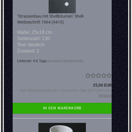
"Strassenbau mit Shellbitumen" Shell-
Werbeschrift 1964 (9410)
Maße: 25x18 cm
Seitenzahl: 130
Text: deutsch
Zustand: 2
Lieferzeit: 4-6 Tage
(Ausland abweichend)
25,00 EUR
Kein Steuerausweis gem. Kleinuntern.-Reg. §19 UStG zzgl.
Versand
IN DEN WARENKORB