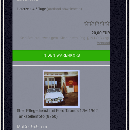
Lieferzeit: 4-6 Tage
(Ausland abweichend)
20,00 EUR
Kein Steuerausweis gem. Kleinuntern.-Reg. §19 UStG zzgl.
Versand
IN DEN WARENKORB
Shell Pflegedienst mit Ford Taunus 17M 1962
Tankstellenfoto (8760)
Maße: 9x9 cm