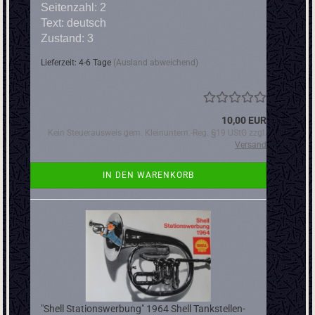
Seitenzahl: 2
Text: deutsch
Zustand: 3
Lieferzeit: 4-6 Tage
(Ausland abweichend)
10,00 EUR
Kein Steuerausweis gem. Kleinuntern.-Reg. §19 UStG zzgl.
Versand
IN DEN WARENKORB
"Shell Stationswerbung" 1964 Shell Tankstellen-