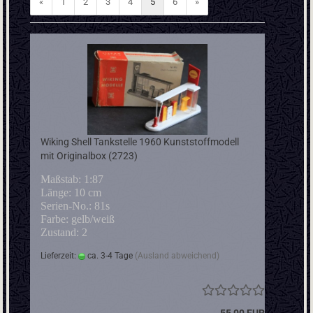
«
1
2
3
4
5
6
»
Wiking Shell Tankstelle 1960 Kunststoffmodell
mit Originalbox (2723)
Maßstab: 1:87
Länge: 10 cm
Serien-No.: 81s
Farbe: gelb/weiß
Zustand: 2
Lieferzeit:
ca. 3-4 Tage
(Ausland abweichend)