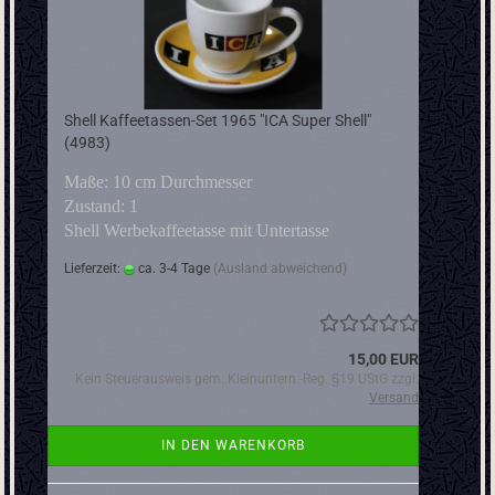
Shell Kaffeetassen-Set 1965 "ICA Super Shell"
(4983)
Maße: 10 cm Durchmesser
Zustand: 1
Shell Werbekaffeetasse mit Untertasse
Lieferzeit:
ca. 3-4 Tage
(Ausland abweichend)
15,00 EUR
Kein Steuerausweis gem. Kleinuntern.-Reg. §19 UStG zzgl.
Versand
IN DEN WARENKORB