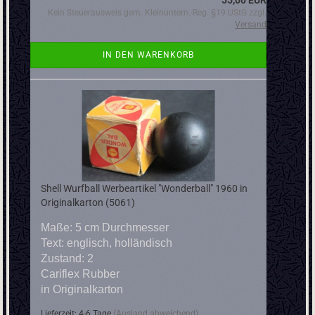
55,00 EUR
Kein Steuerausweis gem. Kleinuntern.-Reg. §19 UStG zzgl.
Versand
IN DEN WARENKORB
Shell Wurfball Werbeartikel "Wonderball" 1960 in
Originalkarton (5061)
Maße: 5 cm Durchmesser
Text: englisch, holländisch
Zustand: 2
Cariflex Rubber
in Originalkarton
Lieferzeit: 4-6 Tage
(Ausland abweichend)