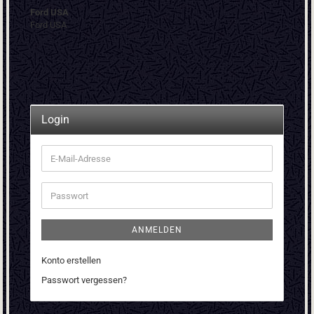
Ford USA
Ford USA
Login
E-
Mail-
Adresse
Passwort
ANMELDEN
Konto erstellen
Passwort vergessen?