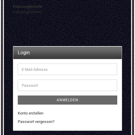
Fahrzeughistorie
Fahrzeughistorie
Login
E-
Mail-
Adresse
Passwort
ANMELDEN
Konto erstellen
Passwort vergessen?