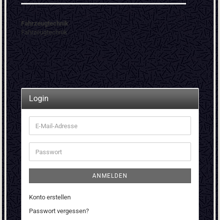
Fahrzeugtechnik
Fahrzeugtechnik
Login
E-
Mail-
Adresse
Passwort
ANMELDEN
Konto erstellen
Passwort vergessen?