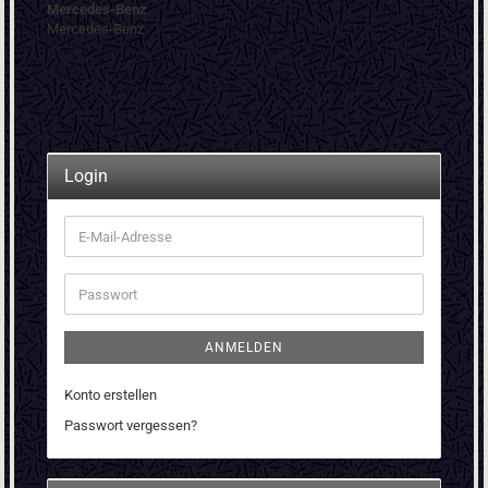
Mercedes-Benz
Mercedes-Benz
Login
E-
Mail-
Adresse
Passwort
ANMELDEN
Konto erstellen
Passwort vergessen?