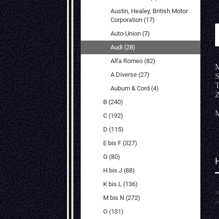
Austin, Healey, British Motor
Corporation (17)
Auto-Union (7)
Audi (28)
Alfa Romeo (82)
M
A Diverse (27)
S
T
Auburn & Cord (4)
Z
B (240)
M
C (192)
D (115)
E bis F (327)
G (80)
H bis J (88)
K bis L (136)
A
M bis N (272)
A
O (131)