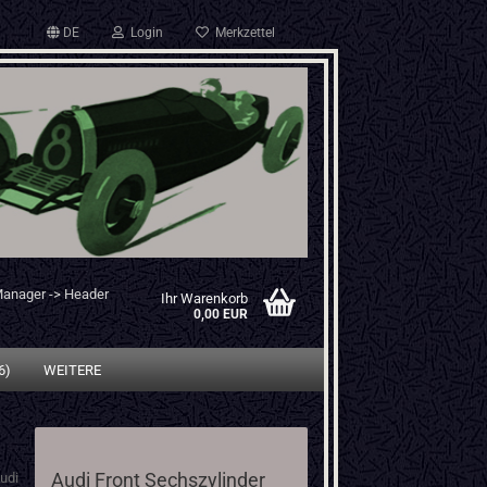
DE
Login
Merkzettel
Manager -> Header
Ihr Warenkorb
0,00 EUR
6)
WEITERE
Audi Front Sechszylinder
udi