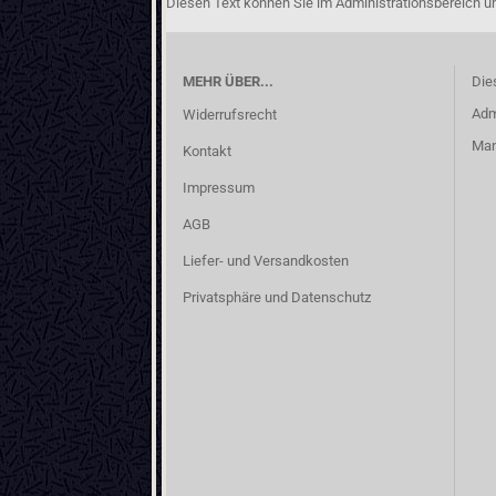
Diesen Text können Sie im Administrationsbereich un
MEHR ÜBER...
Die
Adm
Widerrufsrecht
Man
Kontakt
Impressum
AGB
Liefer- und Versandkosten
Privatsphäre und Datenschutz