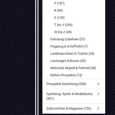
P (187)
R (90)
S (133)
T bis V (296)
W bis Z (45)
Fahrzeug-Zubehoer (37)
Flugzeug & Schifffahrt (7)
Landmaschinen & Traktor (28)
Lastwagen & Busse (50)
Motorrad, Moped & Fahrrad (44)
Reifen-Prospekte (13)
Prospekte Sammlung (328)
Spielzeug, Spiele & Modellautos
(901)
Zeitschriften & Magazine (726)