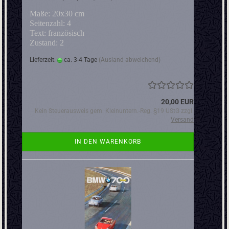
Maße: 20x30 cm
Seitenzahl: 4
Text: französisch
Zustand: 2
Lieferzeit:
ca. 3-4 Tage
(Ausland abweichend)
20,00 EUR
Kein Steuerausweis gem. Kleinuntern.-Reg. §19 UStG zzgl.
Versand
IN DEN WARENKORB