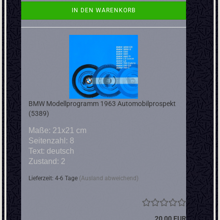
IN DEN WARENKORB
BMW Modellprogramm 1963 Automobilprospekt
(5389)
Maße: 21x21 cm
Seitenzahl: 8
Text: deutsch
Zustand: 2
Lieferzeit: 4-6 Tage
(Ausland abweichend)
20,00 EUR