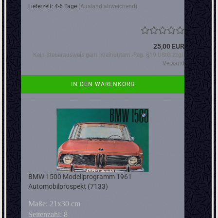
Lieferzeit: 4-6 Tage
(Ausland abweichend)
25,00 EUR
Kein Steuerausweis gem. Kleinuntern.-Reg. §19 UStG zzgl.
Versand
IN DEN WARENKORB
BMW 1500 Modellprogramm 1961
Automobilprospekt (7133)
Maße: 21x30 cm
Seitenzahl: 8