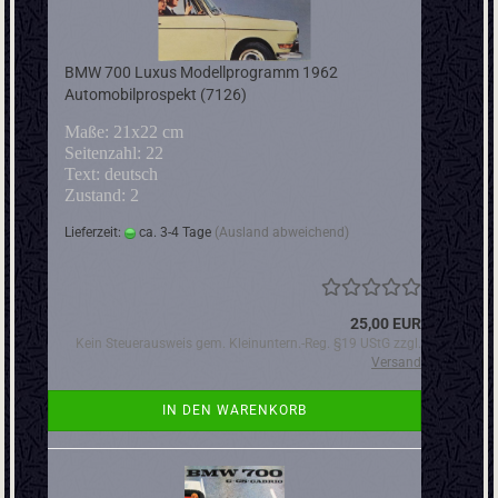
BMW 700 Luxus Modellprogramm 1962
Automobilprospekt (7126)
Maße: 21x22 cm
Seitenzahl: 22
Text: deutsch
Zustand: 2
Lieferzeit:
ca. 3-4 Tage
(Ausland abweichend)
25,00 EUR
Kein Steuerausweis gem. Kleinuntern.-Reg. §19 UStG zzgl.
Versand
IN DEN WARENKORB