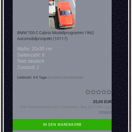
BMW 700 C Cabrio Modellprogramm 1962
Automobilprospekt (10117)
Maße: 20x30 cm
Seitenzahl: 8
Text: deutsch
Zustand: 2
Lieferzeit: 4-6 Tage
(Ausland abweichend)
35,00 EUR
Kein Steuerausweis gem. Kleinuntern.-Reg. §19 UStG zzgl.
Versand
IN DEN WARENKORB