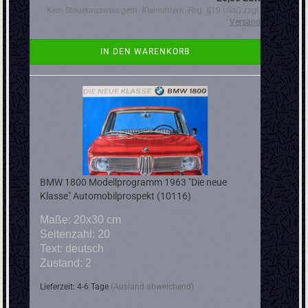
Kein Steuerausweis gem. Kleinuntern.-Reg. §19 UStG zzgl.
Versand
IN DEN WARENKORB
BMW 1800 Modellprogramm 1963 "Die neue
Klasse" Automobilprospekt (10116)
Maße: 20x30 cm
Seitenzahl: 20
Text: deutsch
Zustand: 2
Lieferzeit: 4-6 Tage
(Ausland abweichend)