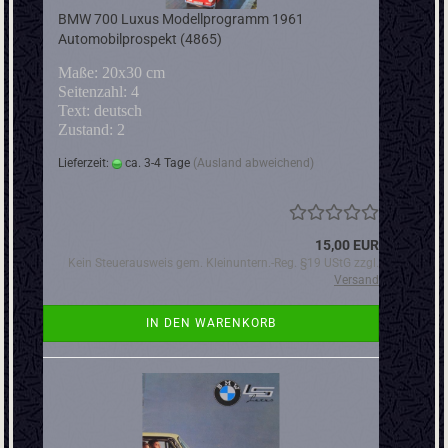
BMW 700 Luxus Modellprogramm 1961
Automobilprospekt (4865)
Maße: 20x30 cm
Seitenzahl: 4
Text: deutsch
Zustand: 2
Lieferzeit:
ca. 3-4 Tage
(Ausland abweichend)
15,00 EUR
Kein Steuerausweis gem. Kleinuntern.-Reg. §19 UStG zzgl.
Versand
IN DEN WARENKORB