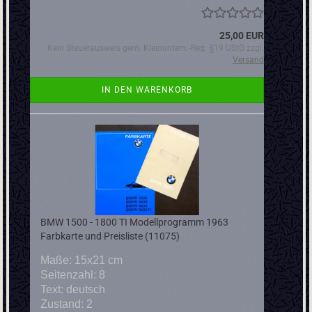
25,00 EUR
Kein Steuerausweis gem. Kleinuntern.-Reg. §19 UStG zzgl.
Versand
IN DEN WARENKORB
BMW 1500 - 1800 TI Modellprogramm 1963
Farbkarte und Preisliste (11075)
Maße: 15x21 cm
Seitenzahl: 8
Text: deutsch
Zustand: 2