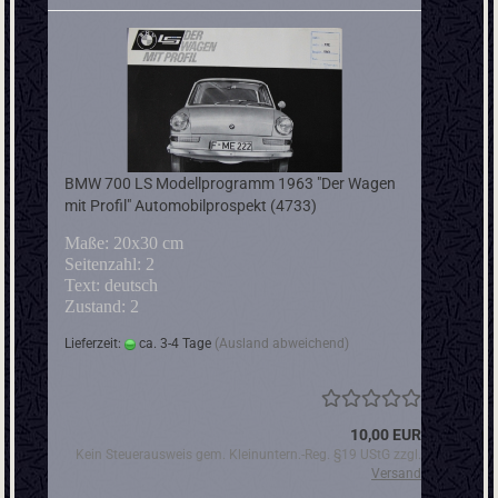
BMW 700 LS Modellprogramm 1963 "Der Wagen
mit Profil" Automobilprospekt (4733)
Maße: 20x30 cm
Seitenzahl: 2
Text: deutsch
Zustand: 2
Lieferzeit:
ca. 3-4 Tage
(Ausland abweichend)
10,00 EUR
Kein Steuerausweis gem. Kleinuntern.-Reg. §19 UStG zzgl.
Versand