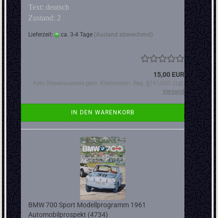
Text: deutsch
Zustand: 2
Lieferzeit:
ca. 3-4 Tage
(Ausland abweichend)
15,00 EUR
Kein Steuerausweis gem. Kleinuntern.-Reg. §19 UStG zzgl.
Versand
IN DEN WARENKORB
BMW 700 Sport Modellprogramm 1961
Automobilprospekt (4734)