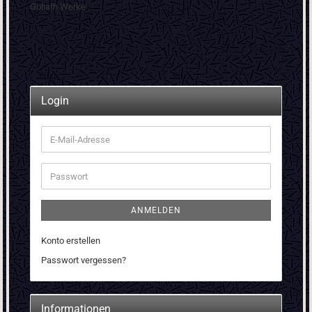
Goliath Werke
Login
E-
Mail-
Adresse
Passwort
ANMELDEN
Konto erstellen
Passwort vergessen?
Informationen