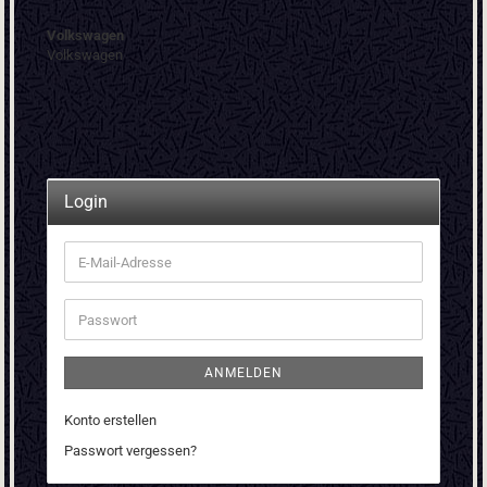
Volkswagen
Volkswagen
Login
E-
Mail-
Adresse
Passwort
ANMELDEN
Konto erstellen
Passwort vergessen?