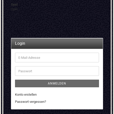
Opel
Opel
Login
E-
Mail-
Adresse
Passwort
ANMELDEN
Konto erstellen
Passwort vergessen?