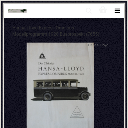
Hansa-Lloyd Express Omnibus
Modellprogramm 1928 Busprospekt (7655)
Hansa-Lloyd