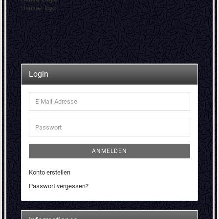
Hansa-Lloyd
Login
E-
Mail-
Adresse
Passwort
ANMELDEN
Konto erstellen
Passwort vergessen?