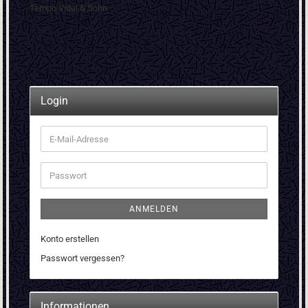
Tempo Vidal & Sohn
Login
E-
Mail-
Adresse
Passwort
ANMELDEN
Konto erstellen
Passwort vergessen?
Informationen