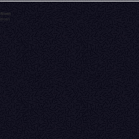
itroen
itroen