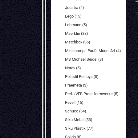
Joustra (4)
C
Lego (15)
C
Lehmann (5)
Maerklin (33)
Matchbox (36)
Minichamps Paul's Model Art (4)
MS Michael Seidel (3)
Norev (5)
Politstil Politoys (8)
Praemeta (3)
Prefo VEB Pressformwerke (5)
Revell (15)
Schuco (64)
Siku Metall (33)
Siku Plastik (77)
Solido (8)