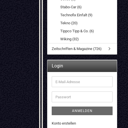
Stabo-Car (6)
Technofix Einfalt (9)
Tekno (20)
Tippco Tipp & Co. (6)
Wiking (32)
Zeitschriften & Magazine (726)
Login
E-
Mail-
Adresse
Passwort
ANMELDEN
Konto erstellen