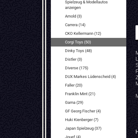
Spielzeug & Modellautos
anzeigen
Arnold (3)
Carrera (14)
CKO Kellermann (12)
Corgi Toys (50)
Dinky Toys (48)
L
Distler (3)
S
Diverse (175)
F
DUX Markes Lüdenscheid (4)
Z
M
Faller (20)
Franklin Mint (21)
M
Gama (29)
GF Georg Fischer (4)
Huki Kienberger (7)
Japan Spielzeug (37)
Jouef (4)