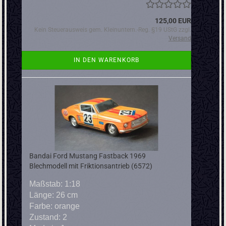
125,00 EUR
Kein Steuerausweis gem. Kleinuntern.-Reg. §19 UStG zzgl.
Versand
IN DEN WARENKORB
Bandai Ford Mustang Fastback 1969
Blechmodell mit Friktionsantrieb (6572)
Maßstab: 1:18
Länge: 26 cm
Farbe: orange
Zustand: 2