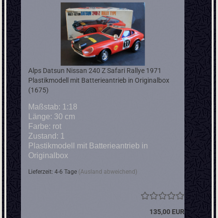
Alps Datsun Nissan 240 Z Safari Rallye 1971
Plastikmodell mit Batterieantrieb in Originalbox
(1675)
Maßstab: 1:18
Länge: 30 cm
Farbe: rot
Zustand: 1
Plastikmodell mit Batterieantrieb in
Originalbox
Lieferzeit: 4-6 Tage
(Ausland abweichend)
135,00 EUR