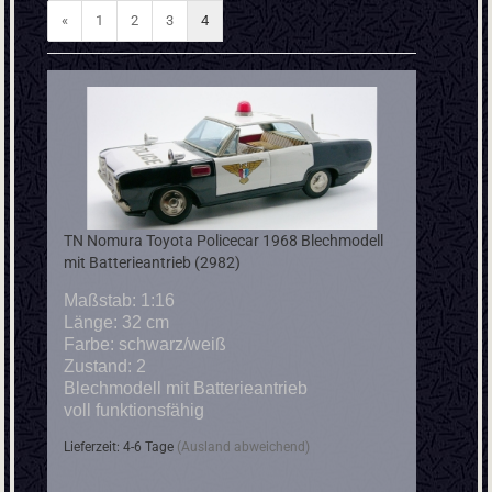
«
1
2
3
4
TN Nomura Toyota Policecar 1968 Blechmodell
mit Batterieantrieb (2982)
Maßstab: 1:16
Länge: 32 cm
Farbe: schwarz/weiß
Zustand: 2
Blechmodell mit Batterieantrieb
voll funktionsfähig
Lieferzeit: 4-6 Tage
(Ausland abweichend)