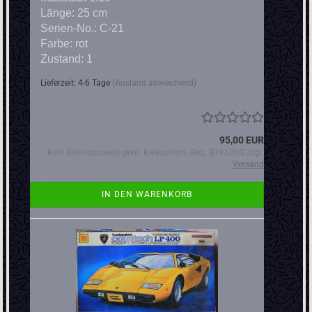
Länge: 25 cm
Serien-No.: C-21
Farbe: rot
Zustand: 1
Lieferzeit: 4-6 Tage
(Ausland abweichend)
95,00 EUR
Kein Steuerausweis gem. Kleinuntern.-Reg. §19 UStG zzgl.
Versand
IN DEN WARENKORB