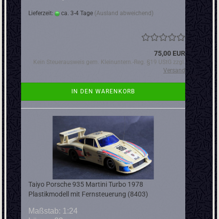
Lieferzeit:
ca. 3-4 Tage
(Ausland abweichend)
75,00 EUR
Kein Steuerausweis gem. Kleinuntern.-Reg. §19 UStG zzgl.
Versand
IN DEN WARENKORB
Taiyo Porsche 935 Martini Turbo 1978
Plastikmodell mit Fernsteuerung (8403)
Maßstab: 1:24