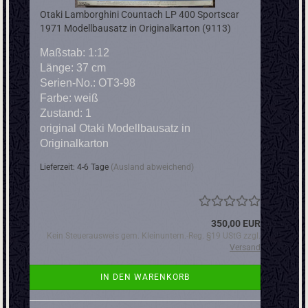
Otaki Lamborghini Countach LP 400 Sportscar
1971 Modellbausatz in Originalkarton (9113)
Maßstab: 1:12
Länge: 37 cm
Serien-No.: OT3-98
Farbe: weiß
Zustand: 1
original Otaki Modellbausatz in
Originalkarton
Lieferzeit: 4-6 Tage
(Ausland abweichend)
350,00 EUR
Kein Steuerausweis gem. Kleinuntern.-Reg. §19 UStG zzgl.
Versand
IN DEN WARENKORB