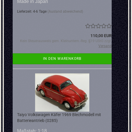
Made in Japan
Lieferzeit: 4-6 Tage
(Ausland abweichend)
110,00 EUR
Kein Steuerausweis gem. Kleinuntern.-Reg. §19 UStG zzgl.
Versand
IN DEN WARENKORB
Taiyo Volkswagen Käfer 1969 Blechmodell mit
Batterieantrieb (0285)
Maßstab: 1:18