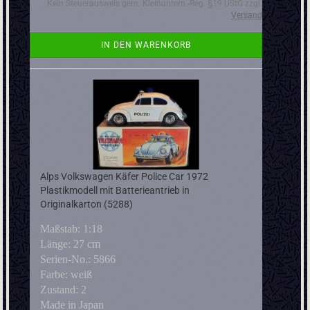
Kein Steuerausweis gem. Kleinuntern.-Reg. §19 UStG zzgl.
Versand
IN DEN WARENKORB
Alps Volkswagen Käfer Police Car 1972
Plastikmodell mit Batterieantrieb in
Originalkarton (5288)
Maßstab: 1:18
Länge: 27 cm
Serien-No.: 5866
Farbe: weiß
Zustand: 2
Made in Japan