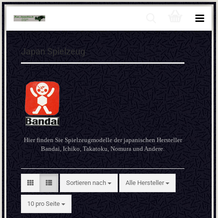
Japan Spielzeug
Hier finden Sie Spielzeugmodelle der japanischen Hersteller
Bandai, Ichiko, Takatoku, Nomura und Andere.
Sortieren nach
Sortieren nach
Alle Hersteller
pro Seite
10 pro Seite