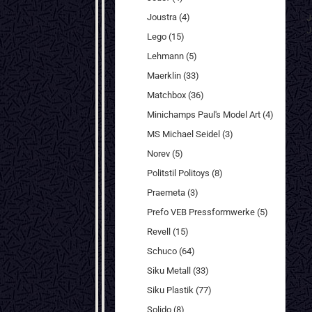
Joustra (4)
J
J
Lego (15)
Lehmann (5)
Maerklin (33)
Matchbox (36)
Minichamps Paul's Model Art (4)
MS Michael Seidel (3)
Norev (5)
Politstil Politoys (8)
Praemeta (3)
Prefo VEB Pressformwerke (5)
Revell (15)
Schuco (64)
Siku Metall (33)
Siku Plastik (77)
Solido (8)