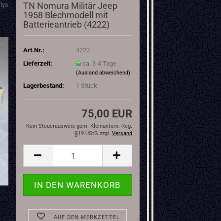
TN Nomura Militär Jeep
lys
1958 Blechmodell mit
Batterieantrieb (4222)
Art.Nr.:
4222
Lieferzeit:
ca. 3-4 Tage
(Ausland abweichend)
Lagerbestand:
1
Stück
75,00 EUR
Kein Steuerausweis gem. Kleinuntern.-Reg.
§19 UStG zzgl.
Versand
AUF DEN MERKZETTEL