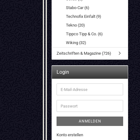
Stabo-Car (6)
Technofix Einfalt (9)
Tekno (20)
Tippco Tipp & Co. (6)
Wiking (32)
Zeitschriften & Magazine (726)
Login
E-
Mail-
Adresse
Passwort
ANMELDEN
Konto erstellen