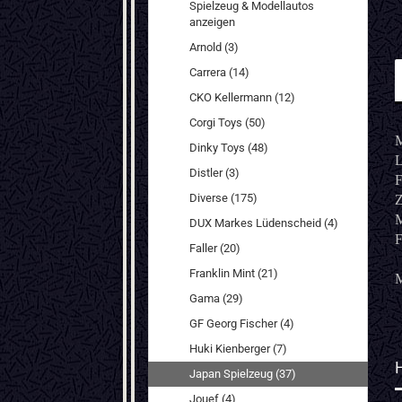
Spielzeug & Modellautos
anzeigen
Arnold (3)
Carrera (14)
CKO Kellermann (12)
Corgi Toys (50)
M
Dinky Toys (48)
L
Distler (3)
F
Diverse (175)
Z
M
DUX Markes Lüdenscheid (4)
F
Faller (20)
Franklin Mint (21)
M
Gama (29)
GF Georg Fischer (4)
Huki Kienberger (7)
Japan Spielzeug (37)
Jouef (4)