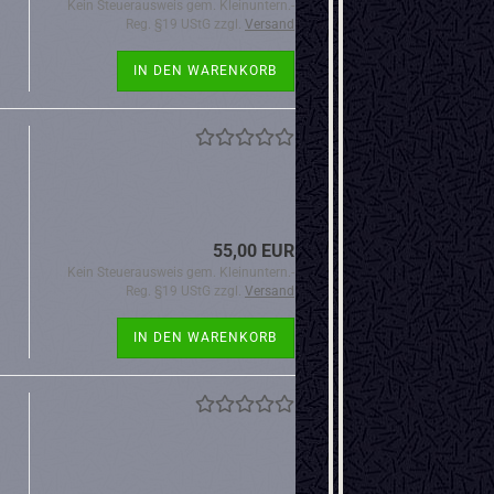
Kein Steuerausweis gem. Kleinuntern.-
Reg. §19 UStG zzgl.
Versand
IN DEN WARENKORB
55,00 EUR
Kein Steuerausweis gem. Kleinuntern.-
Reg. §19 UStG zzgl.
Versand
IN DEN WARENKORB