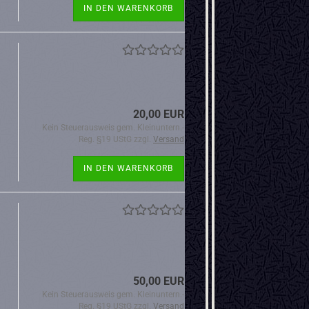
IN DEN WARENKORB
20,00 EUR
Kein Steuerausweis gem. Kleinuntern.-
Reg. §19 UStG zzgl.
Versand
IN DEN WARENKORB
50,00 EUR
Kein Steuerausweis gem. Kleinuntern.-
Reg. §19 UStG zzgl.
Versand