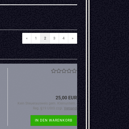
«
1
2
3
4
»
25,00 EUR
Kein Steuerausweis gem. Kleinuntern.-
Reg. §19 UStG zzgl.
Versand
IN DEN WARENKORB