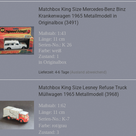
Matchbox King Size Mercedes-Benz Binz
Krankenwagen 1965 Metallmodell in
Originalbox (3491)
Maßstab: 1:43
Länge: 11 cm
Serien-No.: K 26
Farbe: weiß
Zustand: 1
in Originalbox
Lieferzeit: 4-6 Tage
(Ausland abweichend)
Matchbox King Size Lesney Refuse Truck
Müllwagen 1965 Metallmodell (3968)
Maßstab: 1:62
Länge: 11 cm
Serien-No.: K-7
Farbe: rot/grau
Zustand: 3