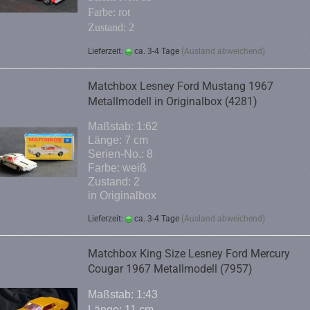
Farbe: rot
Zustand: 2
Lieferzeit:
ca. 3-4 Tage
(Ausland abweichend)
Matchbox Lesney Ford Mustang 1967
Metallmodell in Originalbox (4281)
Maßstab: 1:62
Länge: 7 cm
Serien-No.: 8
Farbe: weiß
Zustand: 2
in Originalbox
Lieferzeit:
ca. 3-4 Tage
(Ausland abweichend)
Matchbox King Size Lesney Ford Mercury
Cougar 1967 Metallmodell (7957)
Maßstab: 1:43
Länge: 11 cm