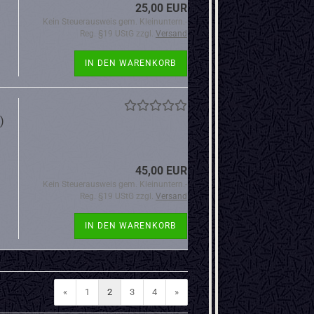
25,00 EUR
Kein Steuerausweis gem. Kleinuntern.-
Reg. §19 UStG zzgl.
Versand
IN DEN WARENKORB
)
45,00 EUR
Kein Steuerausweis gem. Kleinuntern.-
Reg. §19 UStG zzgl.
Versand
IN DEN WARENKORB
«
1
2
3
4
»