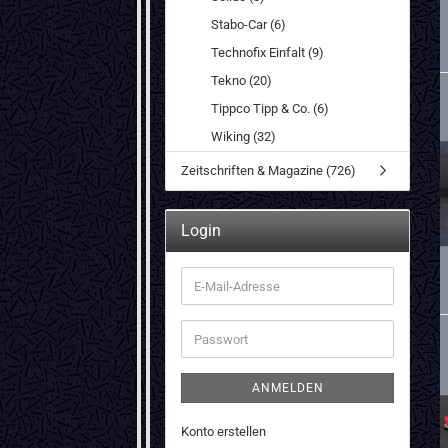
Stabo-Car (6)
Technofix Einfalt (9)
Tekno (20)
Tippco Tipp & Co. (6)
Wiking (32)
Zeitschriften & Magazine (726)
Login
E-
Mail-
Adresse
Passwort
ANMELDEN
Konto erstellen