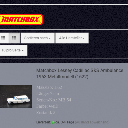
Sortieren nach
Sortieren nach
Alle Hersteller
pro Seite
10 pro Seite
Matchbox Lesney Cadillac S&S Ambulance
1963 Metallmodell (1622)
Maßstab: 1:62
Länge: 7 cm
Serien-No.: MB 54
Farbe: weiß
Zustand: 2
Lieferzeit:
ca. 3-4 Tage
(Ausland abweichend)