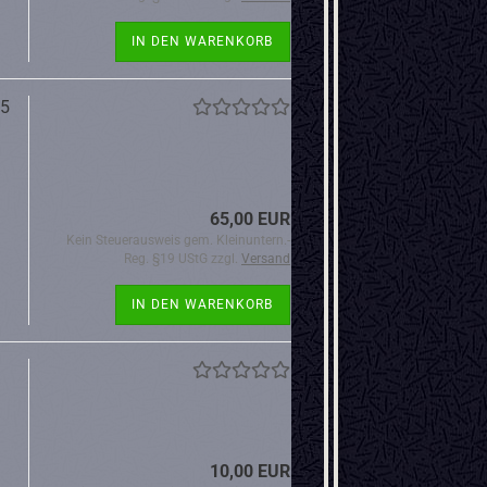
IN DEN WARENKORB
65
65,00 EUR
Kein Steuerausweis gem. Kleinuntern.-
Reg. §19 UStG zzgl.
Versand
IN DEN WARENKORB
10,00 EUR