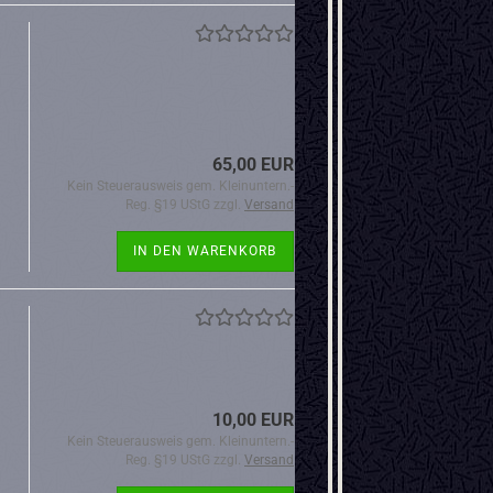
65,00 EUR
Kein Steuerausweis gem. Kleinuntern.-
Reg. §19 UStG zzgl.
Versand
IN DEN WARENKORB
10,00 EUR
Kein Steuerausweis gem. Kleinuntern.-
Reg. §19 UStG zzgl.
Versand