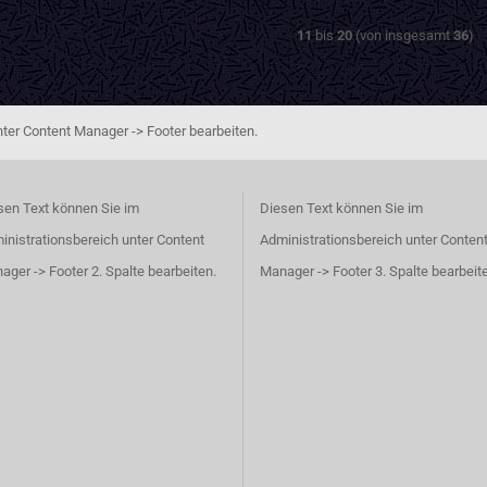
11
bis
20
(von insgesamt
36
)
ter Content Manager -> Footer bearbeiten.
sen Text können Sie im
Diesen Text können Sie im
inistrationsbereich unter Content
Administrationsbereich unter Conten
ager -> Footer 2. Spalte bearbeiten.
Manager -> Footer 3. Spalte bearbeit