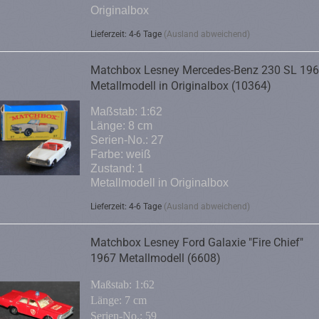
Originalbox
Lieferzeit: 4-6 Tage
(Ausland abweichend)
Matchbox Lesney Mercedes-Benz 230 SL 19
Metallmodell in Originalbox (10364)
Maßstab: 1:62
Länge: 8 cm
Serien-No.: 27
Farbe: weiß
Zustand: 1
Metallmodell in Originalbox
Lieferzeit: 4-6 Tage
(Ausland abweichend)
Matchbox Lesney Ford Galaxie "Fire Chief"
1967 Metallmodell (6608)
Maßstab: 1:62
Länge: 7 cm
Serien-No.: 59