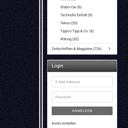
Stabo-Car (6)
Technofix Einfalt (9)
Tekno (20)
Tippco Tipp & Co. (6)
Wiking (32)
Zeitschriften & Magazine (726)
Login
E-
Mail-
Adresse
Passwort
ANMELDEN
Konto erstellen