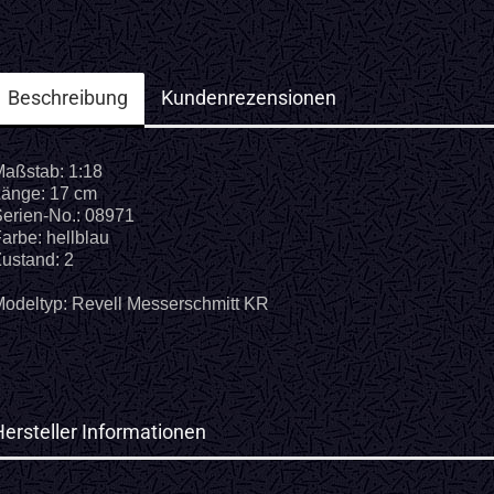
Beschreibung
Kundenrezensionen
aßstab: 1:18
änge: 17 cm
erien-No.: 08971
arbe: hellblau
ustand: 2
odeltyp: Revell Messerschmitt KR
Hersteller Informationen