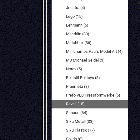
M
Joustra (4)
M
Lego (15)
Lehmann (5)
Maerklin (33)
Matchbox (36)
Minichamps Paul's Model Art (4)
MS Michael Seidel (3)
Norev (5)
Politstil Politoys (8)
Praemeta (3)
Prefo VEB Pressformwerke (5)
Revell (15)
Schuco (64)
Siku Metall (33)
Siku Plastik (77)
Solido (8)