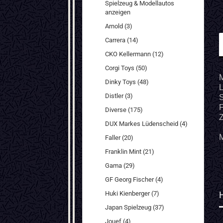
Spielzeug & Modellautos
anzeigen
Arnold (3)
Carrera (14)
CKO Kellermann (12)
Corgi Toys (50)
M
Dinky Toys (48)
L
Distler (3)
S
F
Diverse (175)
Z
DUX Markes Lüdenscheid (4)
M
Faller (20)
Franklin Mint (21)
Gama (29)
GF Georg Fischer (4)
Huki Kienberger (7)
Japan Spielzeug (37)
Jouef (4)