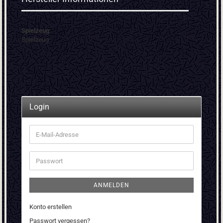
Spielzeug
Spielzeug
Login
E-
Mail-
Adresse
Passwort
ANMELDEN
Konto erstellen
Passwort vergessen?