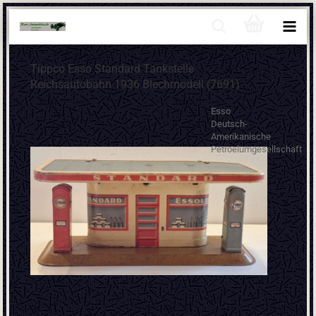
Tippco Esso Standard Tankstelle
Reichsautobahn 1936 Blechmodell (7691)
Esso
Deutsch-
Amerikanische
Petroelumgesellschaft