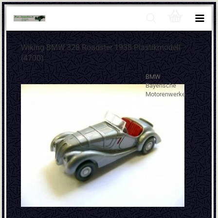
Wiking BMW 328 Roadster 1938 Plastikmodell
(4700)
BMW
Bayerische
Motorenwerke