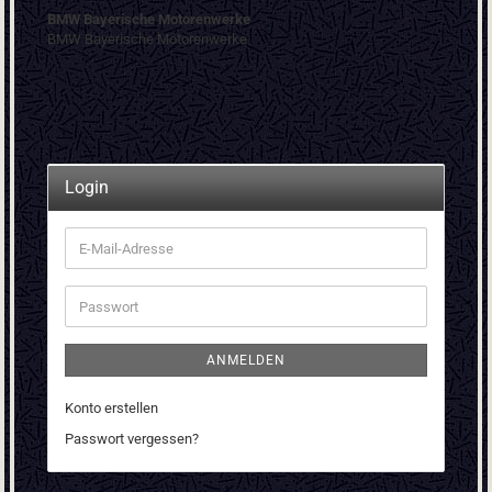
BMW Bayerische Motorenwerke
BMW Bayerische Motorenwerke
Login
E-
Mail-
Adresse
Passwort
ANMELDEN
Konto erstellen
Passwort vergessen?